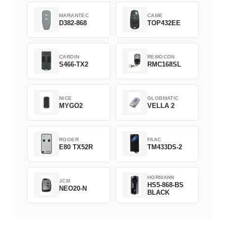
MARANTEC
CAME
D382-868
TOP432EE
CARDIN
REMOCON
S466-TX2
RMC168SL
NICE
GLOBMATIC
MYGO2
VELLA 2
ROGER
FAAC
E80 TX52R
TM433DS-2
HORMANN
JCM
HS5-868-BS
NEO20-N
BLACK