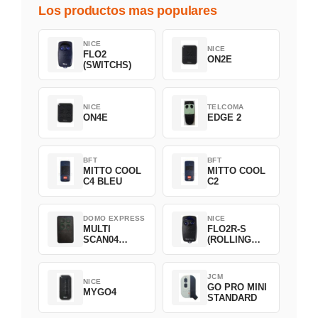
Los productos mas populares
NICE
NICE
FLO2
ON2E
(SWITCHS)
NICE
TELCOMA
ON4E
EDGE 2
BFT
BFT
MITTO COOL
MITTO COOL
C4 BLEU
C2
DOMO EXPRESS
NICE
MULTI
FLO2R-S
SCAN04
(ROLLING
Green
CODE)
JCM
NICE
GO PRO MINI
MYGO4
STANDARD