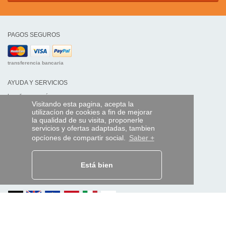
PAGOS SEGUROS
transferencia bancaria
AYUDA Y SERVICIOS
Localice su envío
Visitando esta pagina, acepta la
utilizacíon de cookies a fin de mejorar
MANDO EXPRESS
la qualidad de su visita, proponerle
servicios y ofertas adaptadas, tambien
¿Quiénes somos?
opcíones de compartir social.
Saber +
Información legal
CGV
Datos personales
Acceso profesionales
Está bien
Y EN EL MUNDO: