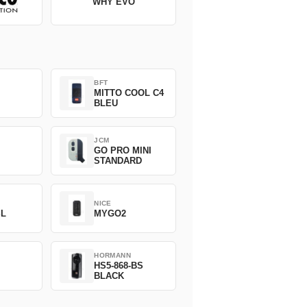
WHY EVO
BFT
MITTO COOL C4
BLEU
JCM
GO PRO MINI
STANDARD
NICE
SL
MYGO2
HORMANN
HS5-868-BS
BLACK