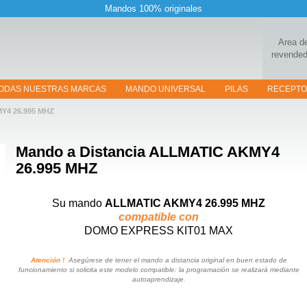
Mandos 100% originales
Area d
revended
ODAS NUESTRAS MARCAS
MANDO UNIVERSAL
PILAS
RECEPT
Y4 26.995 MHZ
Mando a Distancia
ALLMATIC AKMY4
26.995 MHZ
Su mando
ALLMATIC AKMY4 26.995 MHZ
compatible con
DOMO EXPRESS KIT01 MAX
Atención !
Asegúrese de tener el mando a distancia original en buen estado de
funcionamiento si solicita este modelo compatible: la programación se realizará mediante
autoaprendizaje.