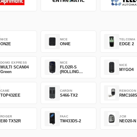
NICE
NICE
TELCOMA
ON2E
ON4E
EDGE 2
DOMO EXPRESS
NICE
NICE
MULTI SCAN04
FLO2R-S
MYGO4
Green
(ROLLING
CODE)
CAME
CARDIN
REMOCON
TOP432EE
S466-TX2
RMC168
ROGER
FAAC
JCM
E80 TX52R
TM433DS-2
NEO20-N