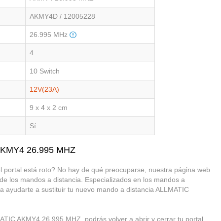
AKMY4D / 12005228
26.995 MHz
4
10 Switch
12V(23A)
9 x 4 x 2 cm
Sí
 AKMY4 26.995 MHZ
rtal está roto? No hay de qué preocuparse, nuestra página web
 de los mandos a distancia. Especializados en los mandos a
ara ayudarte a sustituir tu nuevo mando a distancia ALLMATIC
ATIC AKMY4 26.995 MHZ, podrás volver a abrir y cerrar tu portal