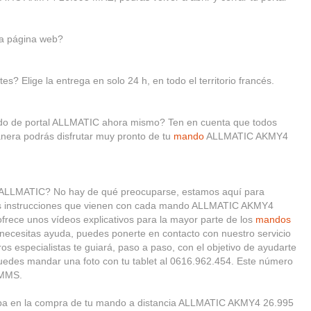
a página web?
es? Elige la entrega en solo 24 h, en todo el territorio francés.
ando de portal ALLMATIC ahora mismo? Ten en cuenta que todos
nera podrás disfrutar muy pronto de tu
mando
ALLMATIC AKMY4
l ALLMATIC? No hay de qué preocuparse, estamos aquí para
las instrucciones que vienen con cada mando ALLMATIC AKMY4
rece unos vídeos explicativos para la mayor parte de los
mandos
i necesitas ayuda, puedes ponerte en contacto con nuestro servicio
ros especialistas te guiará, paso a paso, con el objetivo de ayudarte
puedes mandar una foto con tu tablet al 0616.962.454. Este número
 MMS.
pa en la compra de tu mando a distancia ALLMATIC AKMY4 26.995