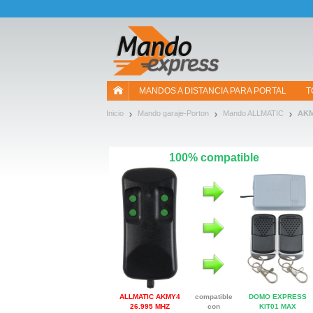
¡Permítenos presentarte nuestras cookies!
MANDOS A DISTANCIA PARA PORTAL
T
Inicio
Mando garaje-Porton
Mando ALLMATIC
AKM
100% compatible
ALLMATIC AKMY4
compatible
DOMO EXPRESS
26.995 MHZ
con
KIT01 MAX