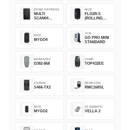
DOMO EXPRESS
NICE
MULTI
FLO2R-S
SCAN04
(ROLLING
Green
CODE)
JCM
NICE
GO PRO MINI
MYGO4
STANDARD
MARANTEC
CAME
D382-868
TOP432EE
CARDIN
REMOCON
S466-TX2
RMC168SL
NICE
GLOBMATIC
MYGO2
VELLA 2