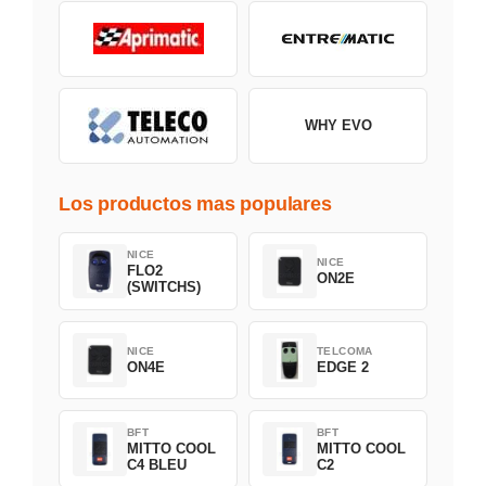
WHY EVO
Los productos mas populares
NICE
NICE
FLO2
ON2E
(SWITCHS)
NICE
TELCOMA
ON4E
EDGE 2
BFT
BFT
MITTO COOL
MITTO COOL
C4 BLEU
C2