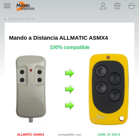
¡Permítenos presentarte nuestras cookies!
TE
navigation
Mando ALLMATIC
Mando a Distancia
ALLMATIC ASMX4
100% compatible
ALLMATIC ASMX4
compatible con
JANE JV 200-4