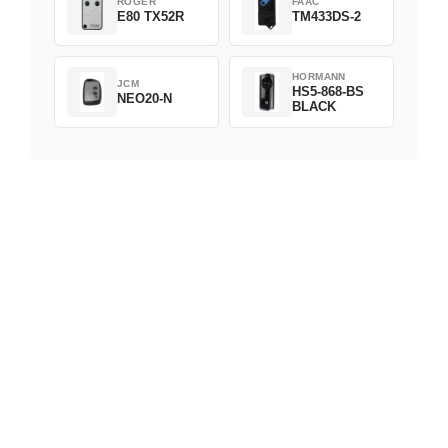
ROGER
FAAC
E80 TX52R
TM433DS-2
HORMANN
JCM
HS5-868-BS
NEO20-N
BLACK