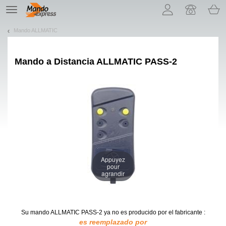
¡Permítenos presentarte nuestras cookies!
TE
navigation
Mando ALLMATIC
Mando a Distancia
ALLMATIC PASS-2
Appuyez
pour
agrandir
Su mando ALLMATIC PASS-2
ya no es producido por el fabricante :
es reemplazado por