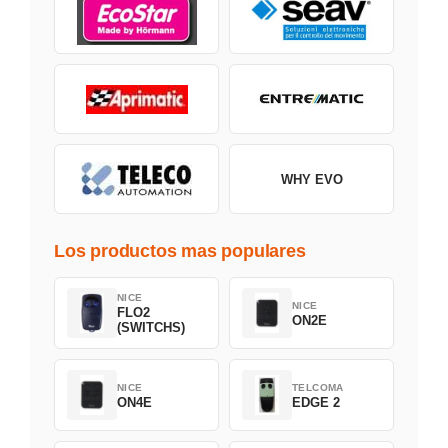
WHY EVO
Los productos mas populares
NICE
NICE
FLO2
ON2E
(SWITCHS)
NICE
TELCOMA
ON4E
EDGE 2