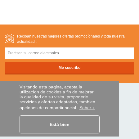
Reciban nuestras mejores ofertas promocíonales y toda nuestra
actualidad :
Visitando esta pagina, acepta la
utilizacíon de cookies a fin de mejorar
PAGOS SEGUROS
la qualidad de su visita, proponerle
servicios y ofertas adaptadas, tambien
opcíones de compartir social.
Saber +
transferencia bancaria
Está bien
AYUDA Y SERVICIOS
Localice su envío