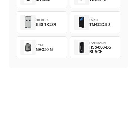
ROGER
FAAC
E80 TX52R
TM433DS-2
HORMANN
JCM
HS5-868-BS
NEO20-N
BLACK