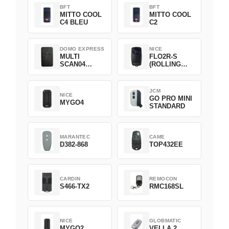
BFT
BFT
MITTO COOL
MITTO COOL
C4 BLEU
C2
DOMO EXPRESS
NICE
MULTI
FLO2R-S
SCAN04
(ROLLING
Green
CODE)
JCM
NICE
GO PRO MINI
MYGO4
STANDARD
MARANTEC
CAME
D382-868
TOP432EE
CARDIN
REMOCON
S466-TX2
RMC168SL
NICE
GLOBMATIC
MYGO2
VELLA 2