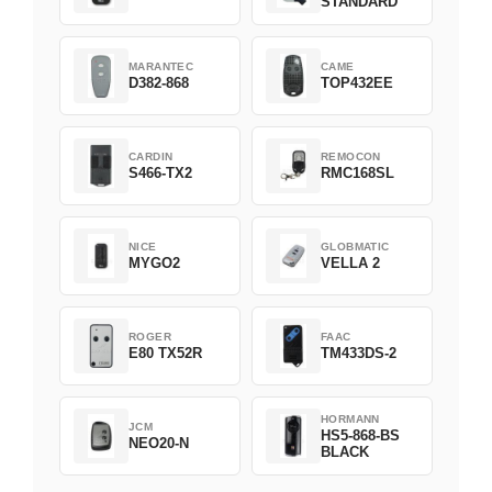
STANDARD
MARANTEC
CAME
D382-868
TOP432EE
CARDIN
REMOCON
S466-TX2
RMC168SL
NICE
GLOBMATIC
MYGO2
VELLA 2
ROGER
FAAC
E80 TX52R
TM433DS-2
HORMANN
JCM
HS5-868-BS
NEO20-N
BLACK