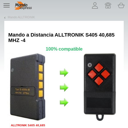
¡Permítenos presentarte nuestras cookies!
TE
navigation
Mando ALLTRONIK
Mando a Distancia
ALLTRONIK S405 40,685
MHZ -4
100% compatible
ALLTRONIK S405 40,685