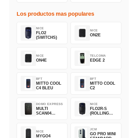
Los productos mas populares
NICE
NICE
FLO2
ON2E
(SWITCHS)
NICE
TELCOMA
ON4E
EDGE 2
BFT
BFT
MITTO COOL
MITTO COOL
C4 BLEU
C2
DOMO EXPRESS
NICE
MULTI
FLO2R-S
SCAN04
(ROLLING
Green
CODE)
JCM
NICE
GO PRO MINI
MYGO4