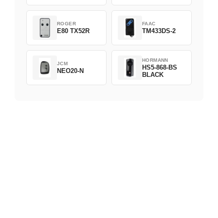
ROGER
FAAC
E80 TX52R
TM433DS-2
HORMANN
JCM
HS5-868-BS
NEO20-N
BLACK