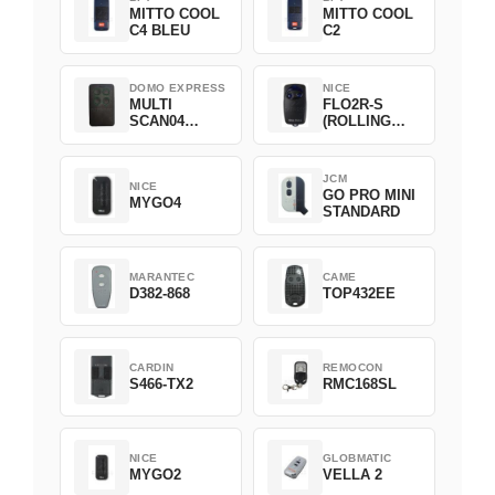
MITTO COOL
MITTO COOL
C4 BLEU
C2
DOMO EXPRESS
NICE
MULTI
FLO2R-S
SCAN04
(ROLLING
Green
CODE)
JCM
NICE
GO PRO MINI
MYGO4
STANDARD
MARANTEC
CAME
D382-868
TOP432EE
CARDIN
REMOCON
S466-TX2
RMC168SL
NICE
GLOBMATIC
MYGO2
VELLA 2