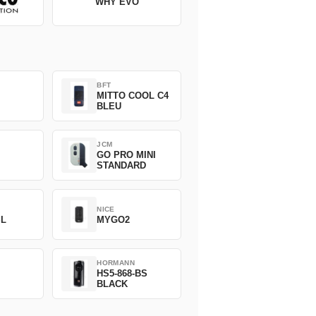
WHY EVO
BFT
MITTO COOL C4
BLEU
JCM
GO PRO MINI
STANDARD
NICE
SL
MYGO2
HORMANN
HS5-868-BS
BLACK