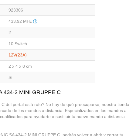
923306
433.92 MHz
2
10 Switch
12V(23A)
2 x 4 x 8 cm
Sí
SA 434-2 MINI GRUPPE C
el portal está roto? No hay de qué preocuparse, nuestra tienda
mercado de los mandos a distancia. Especializados en los mandos a
 cualificados para ayudarte a sustituir tu nuevo mando a distancia
NIC SA 434-2 MINI GRUPPE C, podrás volver a abrir y cerrar tu