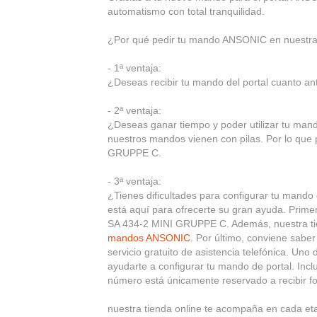
automatismo con total tranquilidad.
¿Por qué pedir tu mando ANSONIC en nuestra 
- 1ª ventaja:
¿Deseas recibir tu mando del portal cuanto ante
- 2ª ventaja:
¿Deseas ganar tiempo y poder utilizar tu ma
nuestros mandos vienen con pilas. Por lo que 
GRUPPE C.
- 3ª ventaja:
¿Tienes dificultades para configurar tu mand
está aquí para ofrecerte su gran ayuda. Prim
SA 434-2 MINI GRUPPE C. Además, nuestra tiend
mandos ANSONIC
. Por último, conviene sabe
servicio gratuito de asistencia telefónica. Uno
ayudarte a configurar tu mando de portal. Inc
número está únicamente reservado a recibir 
nuestra tienda online te acompaña en cada e