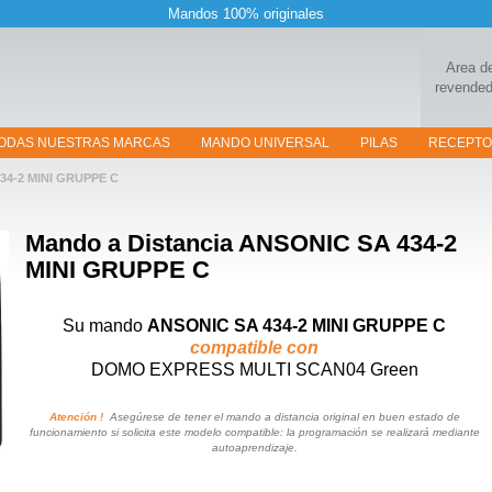
Mandos 100% originales
Area d
revended
ODAS NUESTRAS MARCAS
MANDO UNIVERSAL
PILAS
RECEPT
34-2 MINI GRUPPE C
Mando a Distancia
ANSONIC SA 434-2
MINI GRUPPE C
Su mando
ANSONIC SA 434-2 MINI GRUPPE C
compatible con
DOMO EXPRESS MULTI SCAN04 Green
Atención !
Asegúrese de tener el mando a distancia original en buen estado de
funcionamiento si solicita este modelo compatible: la programación se realizará mediante
autoaprendizaje.