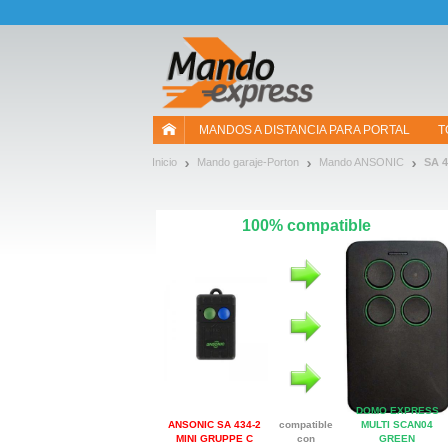
¡Permítenos presentarte nuestras cookies!
MANDOS A DISTANCIA PARA PORTAL
T
Inicio
Mando garaje-Porton
Mando ANSONIC
SA 4
100% compatible
DOMO EXPRESS
ANSONIC SA 434-2
compatible
MULTI SCAN04
MINI GRUPPE C
con
GREEN