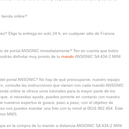
tienda online?
s? Elige la entrega en solo 24 h, en cualquier sitio de Francia.
ndo de portal ANSONIC inmediatamente? Ten en cuenta que todos
podrás disfrutar muy pronto de tu
mando
ANSONIC SA 434-2 MINI
o del portal ANSONIC? No hay de qué preocuparse, nuestro equipo
ero, consulta las instrucciones que vienen con cada mando ANSONIC
a online te ofrece unos tutoriales para la mayor parte de los
r que, si necesitas ayuda, puedes ponerte en contacto con nuestro
 de nuestros expertos te guiará, paso a paso, con el objetivo de
luso nos puedes mandar una foto con tu móvil al 0616.962.454. Este
fotos MMS.
tapa en la compra de tu mando a distancia ANSONIC SA 434-2 MINI