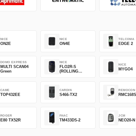
NICE
NICE
TELCOMA
ON2E
ON4E
EDGE 2
DOMO EXPRESS
NICE
NICE
MULTI SCAN04
FLO2R-S
MYGO4
Green
(ROLLING
CODE)
CAME
CARDIN
REMOCON
TOP432EE
S466-TX2
RMC168
ROGER
FAAC
JCM
E80 TX52R
TM433DS-2
NEO20-N