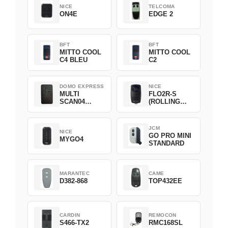
NICE
TELCOMA
ON4E
EDGE 2
BFT
BFT
MITTO COOL
MITTO COOL
C4 BLEU
C2
DOMO EXPRESS
NICE
MULTI
FLO2R-S
SCAN04
(ROLLING
Green
CODE)
JCM
NICE
GO PRO MINI
MYGO4
STANDARD
MARANTEC
CAME
D382-868
TOP432EE
CARDIN
REMOCON
S466-TX2
RMC168SL