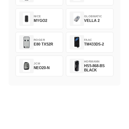
NICE
GLOBMATIC
MYGO2
VELLA 2
ROGER
FAAC
E80 TX52R
TM433DS-2
HORMANN
JCM
HS5-868-BS
NEO20-N
BLACK