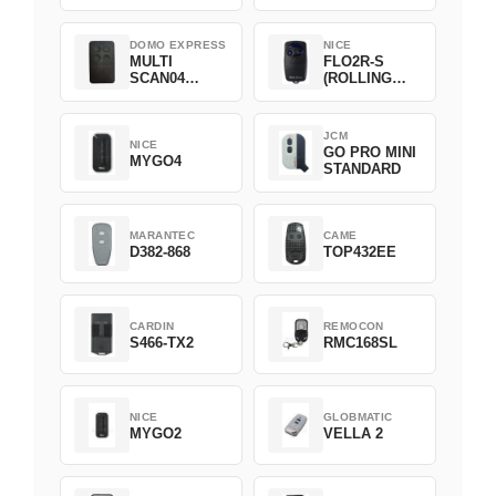
DOMO EXPRESS
NICE
MULTI
FLO2R-S
SCAN04
(ROLLING
Green
CODE)
JCM
NICE
GO PRO MINI
MYGO4
STANDARD
MARANTEC
CAME
D382-868
TOP432EE
CARDIN
REMOCON
S466-TX2
RMC168SL
NICE
GLOBMATIC
MYGO2
VELLA 2