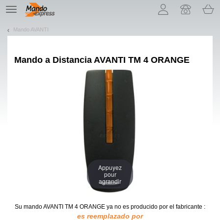
¡Permítenos presentarte nuestras cookies!
TE
navigation
Mando AVANTI
Mando a Distancia
AVANTI TM 4 ORANGE
Appuyez
pour
agrandir
Su mando AVANTI TM 4 ORANGE
ya no es producido por el fabricante :
es reemplazado por