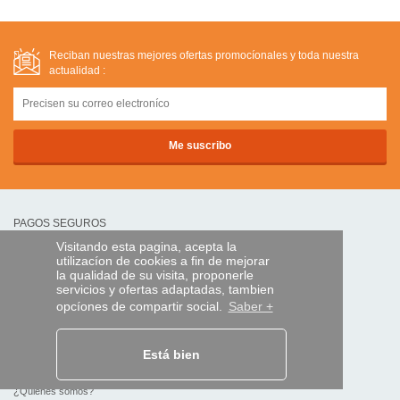
Reciban nuestras mejores ofertas promocíonales y toda nuestra
actualidad :
PAGOS SEGUROS
Visitando esta pagina, acepta la
utilizacíon de cookies a fin de mejorar
transferencia bancaria
la qualidad de su visita, proponerle
servicios y ofertas adaptadas, tambien
opcíones de compartir social.
Saber +
AYUDA Y SERVICIOS
Localice su envío
Está bien
MANDO EXPRESS
¿Quiénes somos?