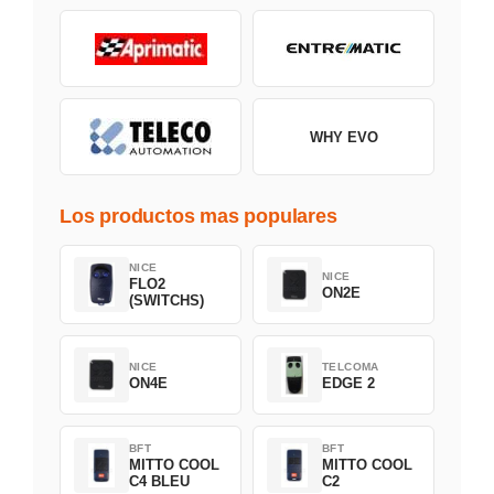
WHY EVO
Los productos mas populares
NICE
NICE
FLO2
ON2E
(SWITCHS)
NICE
TELCOMA
ON4E
EDGE 2
BFT
BFT
MITTO COOL
MITTO COOL
C4 BLEU
C2