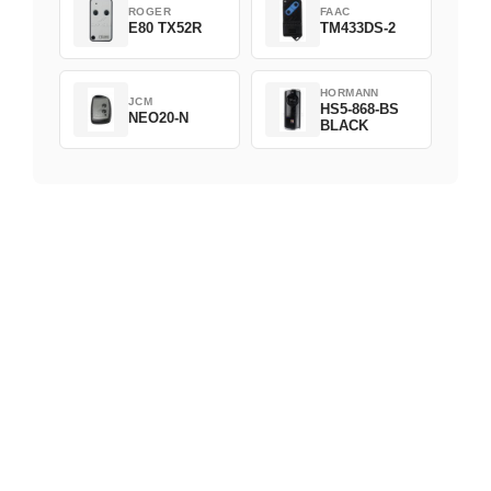
ROGER
FAAC
E80 TX52R
TM433DS-2
HORMANN
JCM
HS5-868-BS
NEO20-N
BLACK