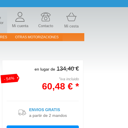
e
or
Mi cuenta
Contacto
Mi cesta
ORES
OTRAS MOTORIZACIONES
134,40 €
en lugar de
- 54%
*iva incluido
60,48 € *
ENVIOS GRATIS
a partir de 2 mandos