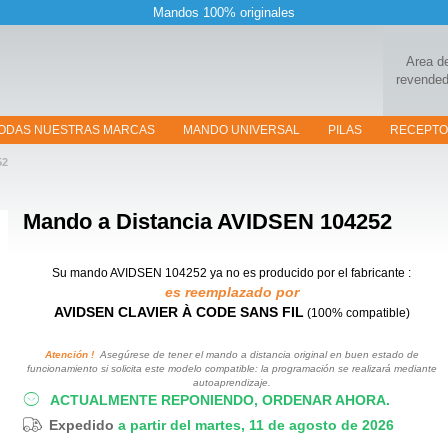
Mandos 100% originales
Area d
revended
ODAS NUESTRAS MARCAS
MANDO UNIVERSAL
PILAS
RECEPT
52
Mando a Distancia
AVIDSEN 104252
Su mando AVIDSEN 104252
ya no es producido por el fabricante :
es reemplazado por
AVIDSEN CLAVIER À CODE SANS FIL
(100% compatible)
Atención !
Asegúrese de tener el mando a distancia original en buen estado de
funcionamiento si solicita este modelo compatible: la programación se realizará mediante
autoaprendizaje.
ACTUALMENTE REPONIENDO, ORDENAR AHORA.
Expedido
a partir del martes, 11 de agosto de 2026