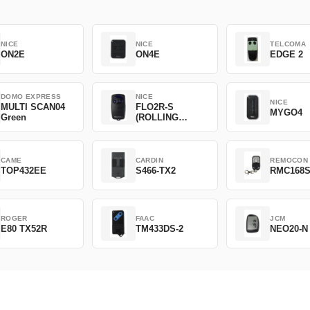
NICE
NICE
TELCOMA
ON2E
ON4E
EDGE 2
DOMO EXPRESS
NICE
NICE
MULTI SCAN04
FLO2R-S
MYGO4
Green
(ROLLING
CODE)
CAME
CARDIN
REMOCON
TOP432EE
S466-TX2
RMC168
ROGER
FAAC
JCM
E80 TX52R
TM433DS-2
NEO20-N