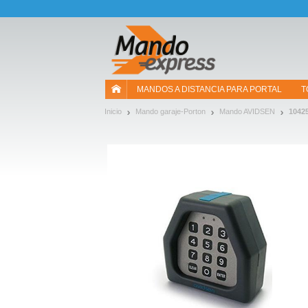
¡Permítenos presentarte nuestras cookies!
MANDOS A DISTANCIA PARA PORTAL
T
Inicio
Mando garaje-Porton
Mando AVIDSEN
1042