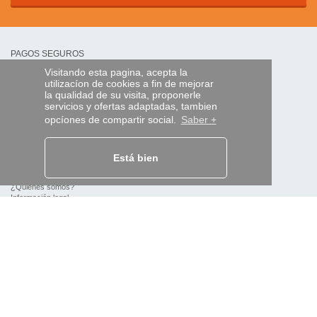
PAGOS SEGUROS
Visitando esta pagina, acepta la
utilizacíon de cookies a fin de mejorar
transferencia bancaria
la qualidad de su visita, proponerle
servicios y ofertas adaptadas, tambien
opcíones de compartir social.
Saber +
AYUDA Y SERVICIOS
Localice su envío
Está bien
MANDO EXPRESS
¿Quiénes somos?
Información legal
CGV
Datos personales
Acceso profesionales
Y EN EL MUNDO: