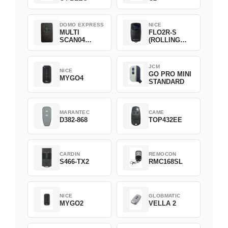
DOMO EXPRESS
NICE
MULTI
FLO2R-S
SCAN04
(ROLLING
Green
CODE)
JCM
NICE
GO PRO MINI
MYGO4
STANDARD
MARANTEC
CAME
D382-868
TOP432EE
CARDIN
REMOCON
S466-TX2
RMC168SL
NICE
GLOBMATIC
MYGO2
VELLA 2