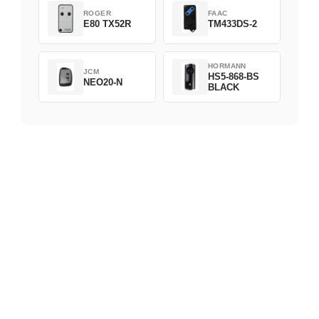
ROGER
FAAC
E80 TX52R
TM433DS-2
HORMANN
JCM
HS5-868-BS
NEO20-N
BLACK