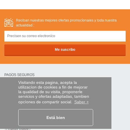
Reciban nuestras mejores ofertas promocíonales y toda nuestra
actualidad :
PAGOS SEGUROS
Visitando esta pagina, acepta la
utilizacíon de cookies a fin de mejorar
transferencia bancaria
la qualidad de su visita, proponerle
servicios y ofertas adaptadas, tambien
opcíones de compartir social.
Saber +
AYUDA Y SERVICIOS
Localice su envío
Está bien
MANDO EXPRESS
¿Quiénes somos?