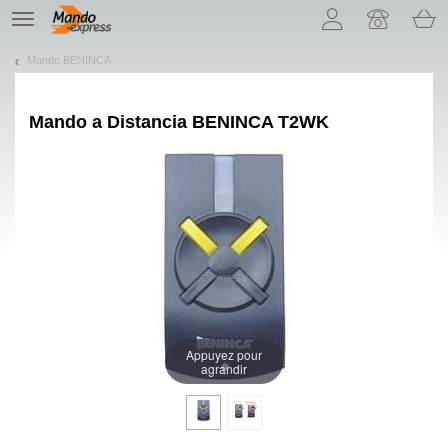
¡Permítenos presentarte nuestras cookies!
TE
navigation
Mando BENINCA
Mando a Distancia
BENINCA T2WK
Appuyez pour
agrandir