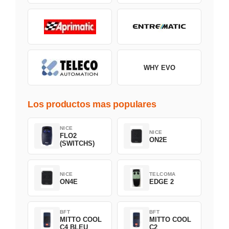
WHY EVO
Los productos mas populares
NICE
NICE
FLO2
ON2E
(SWITCHS)
NICE
TELCOMA
ON4E
EDGE 2
BFT
BFT
MITTO COOL
MITTO COOL
C4 BLEU
C2