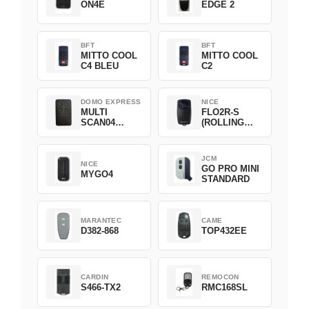
ON4E
EDGE 2
BFT
BFT
MITTO COOL
MITTO COOL
C4 BLEU
C2
DOMO EXPRESS
NICE
MULTI
FLO2R-S
SCAN04
(ROLLING
Green
CODE)
JCM
NICE
GO PRO MINI
MYGO4
STANDARD
MARANTEC
CAME
D382-868
TOP432EE
CARDIN
REMOCON
S466-TX2
RMC168SL