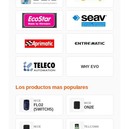
WHY EVO
Los productos mas populares
NICE
NICE
FLO2
ON2E
(SWITCHS)
NICE
TELCOMA