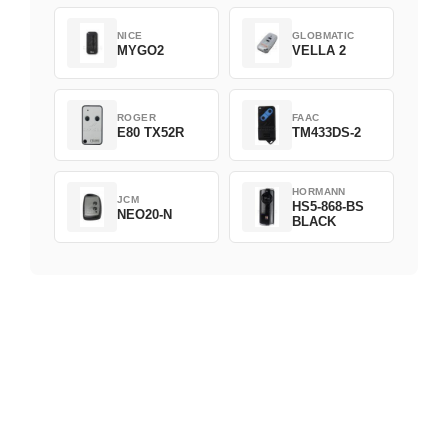
NICE
GLOBMATIC
MYGO2
VELLA 2
ROGER
FAAC
E80 TX52R
TM433DS-2
HORMANN
JCM
HS5-868-BS
NEO20-N
BLACK