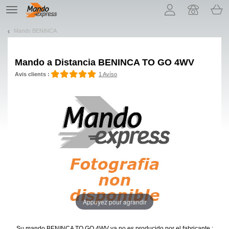
¡Permítenos presentarte nuestras cookies!
TE
navigation
Mando BENINCA
Mando a Distancia
BENINCA TO GO 4WV
Avis clients :
1 Avíso
Appuyez pour agrandir
Su mando BENINCA TO GO 4WV
ya no es producido por el fabricante :