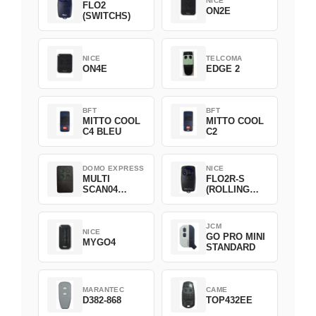
NICE
FLO2
ON2E
(SWITCHS)
NICE
TELCOMA
ON4E
EDGE 2
BFT
BFT
MITTO COOL
MITTO COOL
C4 BLEU
C2
DOMO EXPRESS
NICE
MULTI
FLO2R-S
SCAN04
(ROLLING
Green
CODE)
JCM
NICE
GO PRO MINI
MYGO4
STANDARD
MARANTEC
CAME
D382-868
TOP432EE