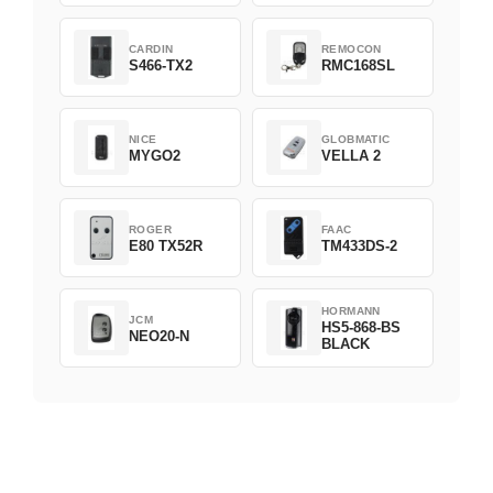
CARDIN
REMOCON
S466-TX2
RMC168SL
NICE
GLOBMATIC
MYGO2
VELLA 2
ROGER
FAAC
E80 TX52R
TM433DS-2
HORMANN
JCM
HS5-868-BS
NEO20-N
BLACK