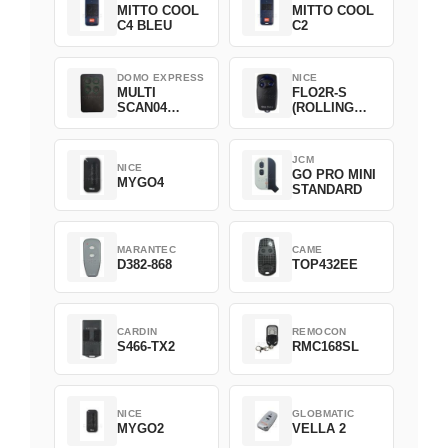
MITTO COOL
MITTO COOL
C4 BLEU
C2
DOMO EXPRESS
NICE
MULTI
FLO2R-S
SCAN04
(ROLLING
Green
CODE)
JCM
NICE
GO PRO MINI
MYGO4
STANDARD
MARANTEC
CAME
D382-868
TOP432EE
CARDIN
REMOCON
S466-TX2
RMC168SL
NICE
GLOBMATIC
MYGO2
VELLA 2