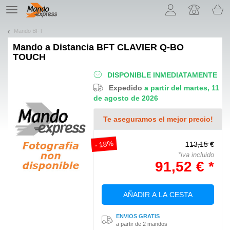
¡Permítenos presentarte nuestras cookies!
TE
navigation
Mando BFT
Mando a Distancia
BFT CLAVIER Q-BO
TOUCH
DISPONIBLE INMEDIATAMENTE
Expedido
a partir del martes, 11
de agosto de 2026
Te aseguramos el mejor precio!
- 18%
113,15 €
*iva incluido
91,52 € *
AÑADIR A LA CESTA
ENVIOS GRATIS
a partir de 2 mandos