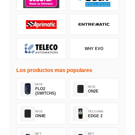
WHY EVO
Los productos mas populares
NICE
NICE
FLO2
ON2E
(SWITCHS)
NICE
TELCOMA
ON4E
EDGE 2
BFT
BFT