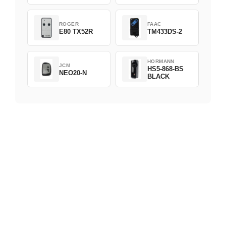
ROGER
FAAC
E80 TX52R
TM433DS-2
HORMANN
JCM
HS5-868-BS
NEO20-N
BLACK