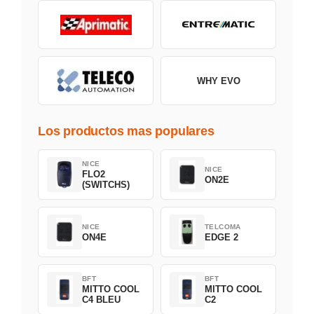
WHY EVO
Los productos mas populares
NICE
NICE
FLO2
ON2E
(SWITCHS)
NICE
TELCOMA
ON4E
EDGE 2
BFT
BFT
MITTO COOL
MITTO COOL
C4 BLEU
C2