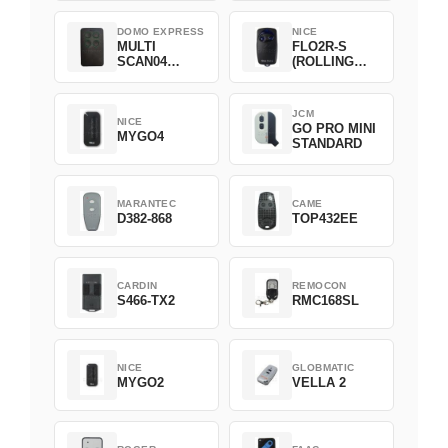
DOMO EXPRESS
NICE
MULTI
FLO2R-S
SCAN04
(ROLLING
Green
CODE)
JCM
NICE
GO PRO MINI
MYGO4
STANDARD
MARANTEC
CAME
D382-868
TOP432EE
CARDIN
REMOCON
S466-TX2
RMC168SL
NICE
GLOBMATIC
MYGO2
VELLA 2