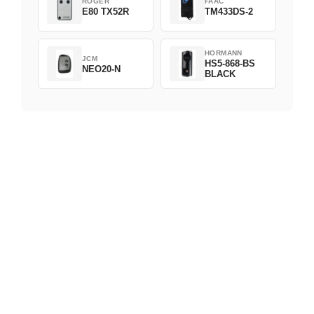
ROGER
FAAC
E80 TX52R
TM433DS-2
HORMANN
JCM
HS5-868-BS
NEO20-N
BLACK