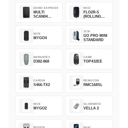
DOMO EXPRESS
NICE
MULTI
FLO2R-S
SCAN04
(ROLLING
Green
CODE)
JCM
NICE
GO PRO MINI
MYGO4
STANDARD
MARANTEC
CAME
D382-868
TOP432EE
CARDIN
REMOCON
S466-TX2
RMC168SL
NICE
GLOBMATIC
MYGO2
VELLA 2
ROGER
FAAC