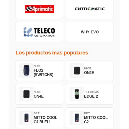
WHY EVO
Los productos mas populares
NICE
NICE
FLO2
ON2E
(SWITCHS)
NICE
TELCOMA
ON4E
EDGE 2
BFT
BFT
MITTO COOL
MITTO COOL
C4 BLEU
C2