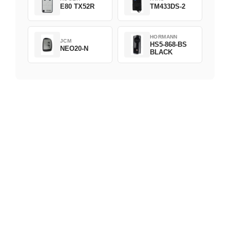
E80 TX52R
TM433DS-2
HORMANN
JCM
HS5-868-BS
NEO20-N
BLACK