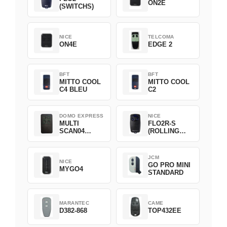
ON2E
(SWITCHS)
NICE
TELCOMA
ON4E
EDGE 2
BFT
BFT
MITTO COOL
MITTO COOL
C4 BLEU
C2
DOMO EXPRESS
NICE
MULTI
FLO2R-S
SCAN04
(ROLLING
Green
CODE)
JCM
NICE
GO PRO MINI
MYGO4
STANDARD
MARANTEC
CAME
D382-868
TOP432EE