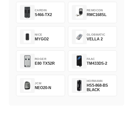
CARDIN
REMOCON
S466-TX2
RMC168SL
NICE
GLOBMATIC
MYGO2
VELLA 2
ROGER
FAAC
E80 TX52R
TM433DS-2
HORMANN
JCM
HS5-868-BS
NEO20-N
BLACK