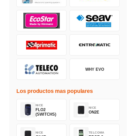
WHY EVO
Los productos mas populares
NICE
NICE
FLO2
ON2E
(SWITCHS)
NICE
TELCOMA