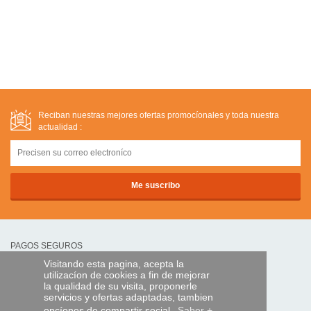
Reciban nuestras mejores ofertas promocíonales y toda nuestra
actualidad :
PAGOS SEGUROS
Visitando esta pagina, acepta la
utilizacíon de cookies a fin de mejorar
transferencia bancaria
la qualidad de su visita, proponerle
servicios y ofertas adaptadas, tambien
opcíones de compartir social.
Saber +