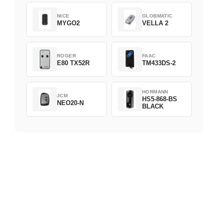
NICE
GLOBMATIC
MYGO2
VELLA 2
ROGER
FAAC
E80 TX52R
TM433DS-2
HORMANN
JCM
HS5-868-BS
NEO20-N
BLACK