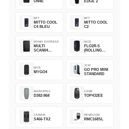
ON4E
EDGE 2
BFT
BFT
MITTO COOL
MITTO COOL
C4 BLEU
C2
DOMO EXPRESS
NICE
MULTI
FLO2R-S
SCAN04
(ROLLING
Green
CODE)
JCM
NICE
GO PRO MINI
MYGO4
STANDARD
MARANTEC
CAME
D382-868
TOP432EE
CARDIN
REMOCON
S466-TX2
RMC168SL