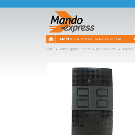
¡Permítenos presentarte nuestras cookies!
MANDOS A DISTANCIA PARA PORTAL
T
Inicio
Mando garaje-Porton
Mando CAME
TWIN 4