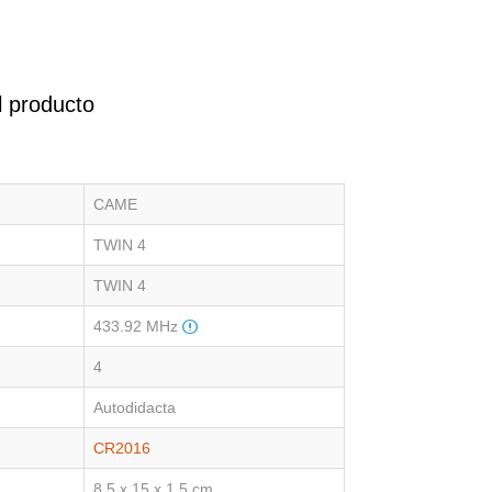
l producto
CAME
TWIN 4
TWIN 4
433.92 MHz
4
Autodidacta
CR2016
8.5 x 15 x 1.5 cm