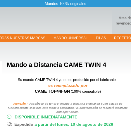
Mandos 100% originales
Area d
revended
ODAS NUESTRAS MARCAS
MANDO UNIVERSAL
PILAS
RECEPT
Mando a Distancia
CAME TWIN 4
Su mando CAME TWIN 4
ya no es producido por el fabricante :
es reemplazado por
CAME TOP44FGN
(100% compatible)
Atención !
Asegúrese de tener el mando a distancia original en buen estado de
funcionamiento si solicita este modelo compatible: la programación se realizará mediante
autoaprendizaje.
DISPONIBLE INMEDIATAMENTE
Expedido
a partir del lunes, 10 de agosto de 2026