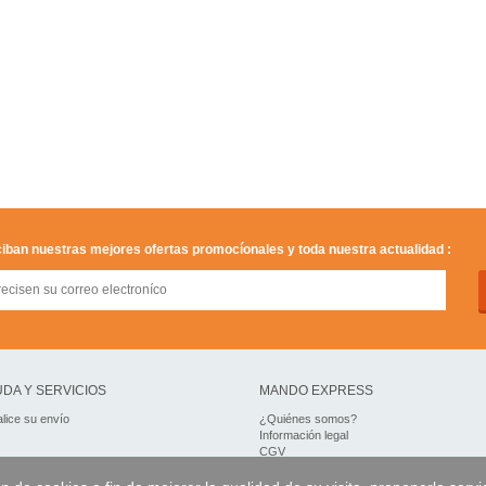
iban nuestras mejores ofertas promocíonales y toda nuestra actualidad :
DA Y SERVICIOS
MANDO EXPRESS
lice su envío
¿Quiénes somos?
Información legal
CGV
Datos personales
Acceso profesionales