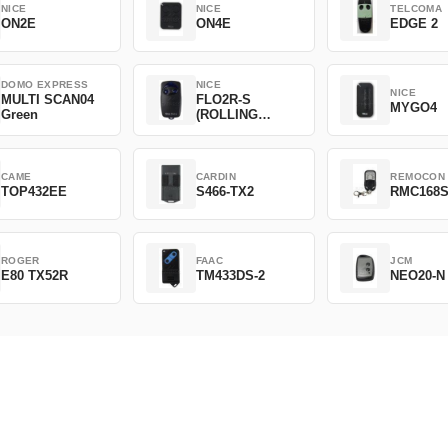
NICE
NICE
TELCOMA
ON2E
ON4E
EDGE 2
DOMO EXPRESS
NICE
NICE
MULTI SCAN04
FLO2R-S
MYGO4
Green
(ROLLING
CODE)
CAME
CARDIN
REMOCON
TOP432EE
S466-TX2
RMC168
ROGER
FAAC
JCM
E80 TX52R
TM433DS-2
NEO20-N