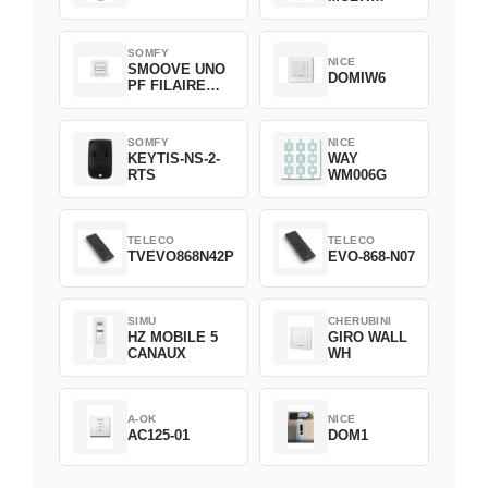
BLANC -
2007348
SOMFY
NICE
SMOOVE UNO
DOMIW6
PF FILAIRE
1800508
SOMFY
NICE
KEYTIS-NS-2-
WAY
RTS
WM006G
TELECO
TELECO
TVEVO868N42P
EVO-868-N07
SIMU
CHERUBINI
HZ MOBILE 5
GIRO WALL
CANAUX
WH
A-OK
NICE
AC125-01
DOM1