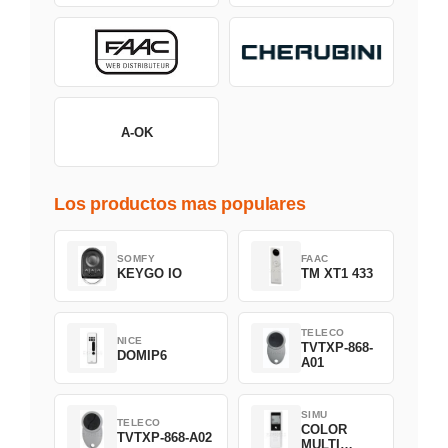
A-OK
Los productos mas populares
SOMFY
FAAC
KEYGO IO
TM XT1 433
TELECO
NICE
TVTXP-868-
DOMIP6
A01
SIMU
TELECO
COLOR
TVTXP-868-A02
MULTI