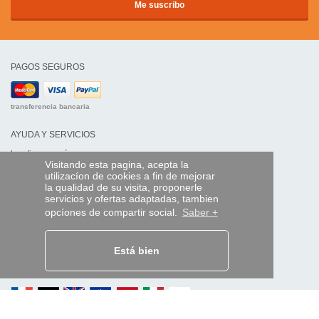
PAGOS SEGUROS
transferencia bancaria
AYUDA Y SERVICIOS
Localice su envío
Visitando esta pagina, acepta la
utilizacíon de cookies a fin de mejorar
MANDO EXPRESS
la qualidad de su visita, proponerle
servicios y ofertas adaptadas, tambien
¿Quiénes somos?
opcíones de compartir social.
Saber +
Información legal
CGV
Datos personales
Acceso profesionales
Está bien
Y EN EL MUNDO: