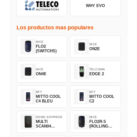
WHY EVO
Los productos mas populares
NICE
NICE
FLO2
ON2E
(SWITCHS)
NICE
TELCOMA
ON4E
EDGE 2
BFT
BFT
MITTO COOL
MITTO COOL
C4 BLEU
C2
DOMO EXPRESS
NICE
MULTI
FLO2R-S
SCAN04
(ROLLING
Green
CODE)