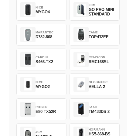
JCM
NICE
GO PRO MINI
MYGO4
STANDARD
MARANTEC
CAME
D382-868
TOP432EE
CARDIN
REMOCON
S466-TX2
RMC168SL
NICE
GLOBMATIC
MYGO2
VELLA 2
ROGER
FAAC
E80 TX52R
TM433DS-2
HORMANN
JCM
HS5-868-BS