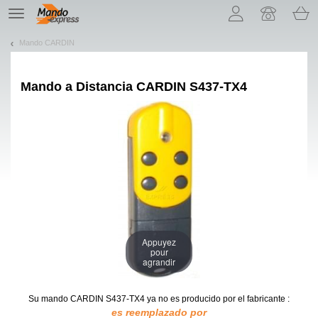
¡Permítenos presentarte nuestras cookies!
TE
navigation
Mando CARDIN
Mando a Distancia
CARDIN S437-TX4
Appuyez
pour
agrandir
Su mando CARDIN S437-TX4
ya no es producido por el fabricante :
es reemplazado por