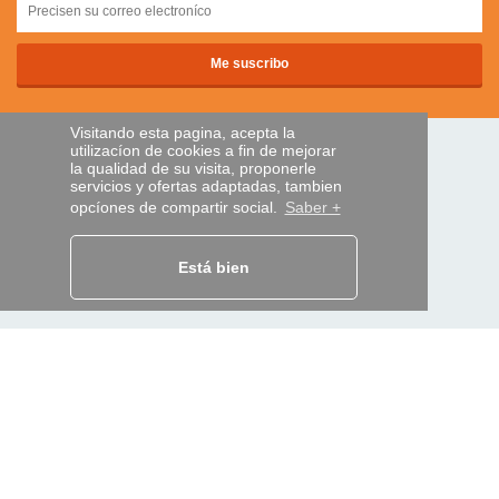
Visitando esta pagina, acepta la
utilizacíon de cookies a fin de mejorar
PAGOS SEGUROS
la qualidad de su visita, proponerle
servicios y ofertas adaptadas, tambien
opcíones de compartir social.
Saber +
transferencia bancaria
Está bien
AYUDA Y SERVICIOS
Localice su envío
MANDO EXPRESS
¿Quiénes somos?
Información legal
CGV
Datos personales
Acceso profesionales
Y EN EL MUNDO: