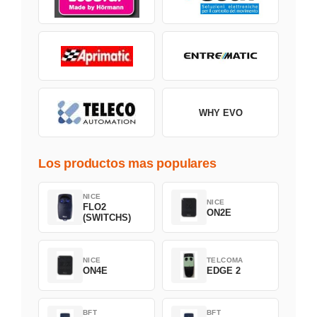
WHY EVO
Los productos mas populares
NICE
NICE
FLO2
ON2E
(SWITCHS)
NICE
TELCOMA
ON4E
EDGE 2
BFT
BFT