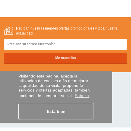
Reciban nuestras mejores ofertas promocíonales y toda nuestra
actualidad :
Visitando esta pagina, acepta la
utilizacíon de cookies a fin de mejorar
PAGOS SEGUROS
la qualidad de su visita, proponerle
servicios y ofertas adaptadas, tambien
opcíones de compartir social.
Saber +
transferencia bancaria
Está bien
AYUDA Y SERVICIOS
Localice su envío
MANDO EXPRESS