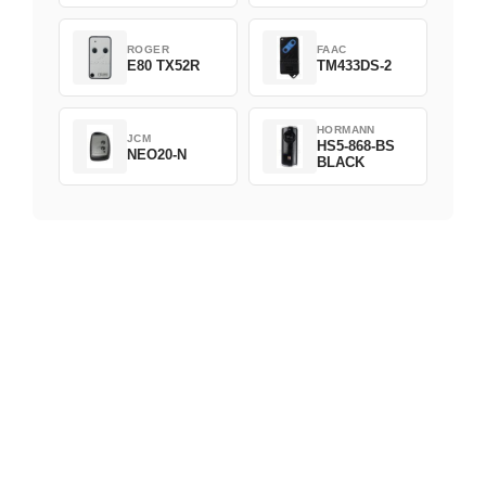
ROGER
FAAC
E80 TX52R
TM433DS-2
HORMANN
JCM
HS5-868-BS
NEO20-N
BLACK