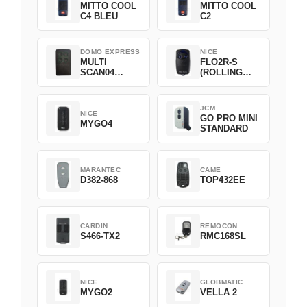
MITTO COOL
MITTO COOL
C4 BLEU
C2
DOMO EXPRESS
NICE
MULTI
FLO2R-S
SCAN04
(ROLLING
Green
CODE)
JCM
NICE
GO PRO MINI
MYGO4
STANDARD
MARANTEC
CAME
D382-868
TOP432EE
CARDIN
REMOCON
S466-TX2
RMC168SL
NICE
GLOBMATIC
MYGO2
VELLA 2