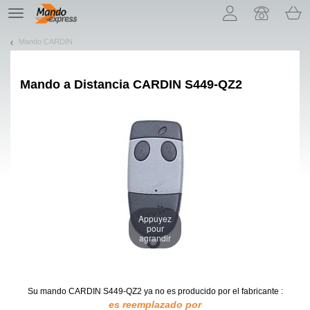
¡Permítenos presentarte nuestras cookies!
TE
navigation
Mando CARDIN
Mando a Distancia
CARDIN S449-QZ2
Appuyez
pour
agrandir
Su mando CARDIN S449-QZ2
ya no es producido por el fabricante :
es reemplazado por