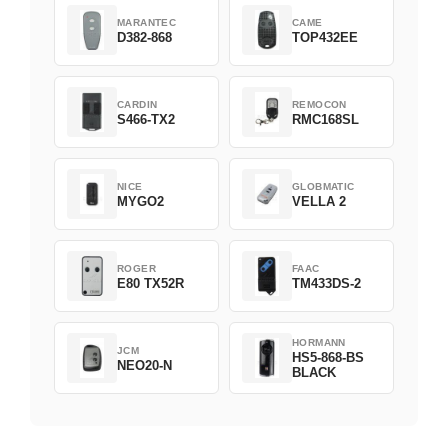
MARANTEC
CAME
D382-868
TOP432EE
CARDIN
REMOCON
S466-TX2
RMC168SL
NICE
GLOBMATIC
MYGO2
VELLA 2
ROGER
FAAC
E80 TX52R
TM433DS-2
HORMANN
JCM
HS5-868-BS
NEO20-N
BLACK