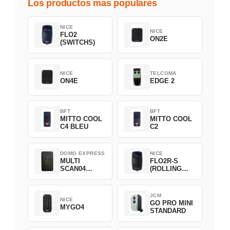
Los productos mas populares
NICE
NICE
FLO2
ON2E
(SWITCHS)
NICE
TELCOMA
ON4E
EDGE 2
BFT
BFT
MITTO COOL
MITTO COOL
C4 BLEU
C2
DOMO EXPRESS
NICE
MULTI
FLO2R-S
SCAN04
(ROLLING
Green
CODE)
JCM
NICE
GO PRO MINI
MYGO4
STANDARD