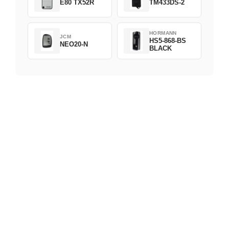
E80 TX52R
TM433DS-2
HORMANN
JCM
HS5-868-BS
NEO20-N
BLACK