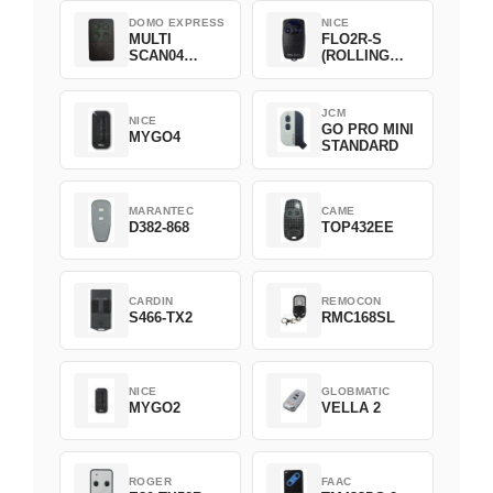
DOMO EXPRESS
NICE
MULTI
FLO2R-S
SCAN04
(ROLLING
Green
CODE)
JCM
NICE
GO PRO MINI
MYGO4
STANDARD
MARANTEC
CAME
D382-868
TOP432EE
CARDIN
REMOCON
S466-TX2
RMC168SL
NICE
GLOBMATIC
MYGO2
VELLA 2
ROGER
FAAC