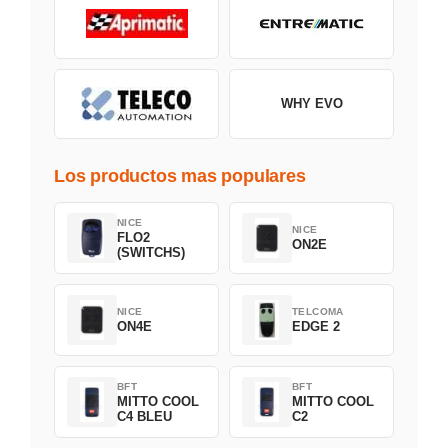
WHY EVO
Los productos mas populares
NICE
NICE
FLO2
ON2E
(SWITCHS)
NICE
TELCOMA
ON4E
EDGE 2
BFT
BFT
MITTO COOL
MITTO COOL
C4 BLEU
C2