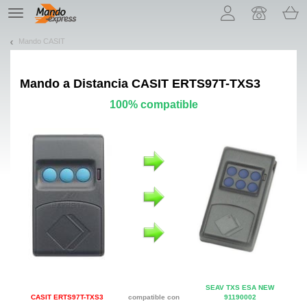
¡Permítenos presentarte nuestras cookies!
TE
navigation
Mando CASIT
Mando a Distancia
CASIT ERTS97T-TXS3
100% compatible
SEAV TXS ESA NEW
CASIT ERTS97T-TXS3
compatible con
91190002