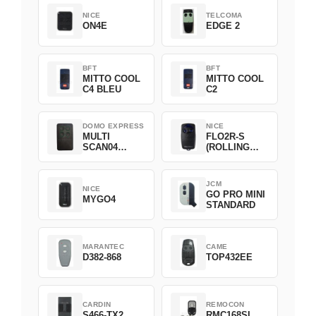
NICE
TELCOMA
ON4E
EDGE 2
BFT
BFT
MITTO COOL
MITTO COOL
C4 BLEU
C2
DOMO EXPRESS
NICE
MULTI
FLO2R-S
SCAN04
(ROLLING
Green
CODE)
JCM
NICE
GO PRO MINI
MYGO4
STANDARD
MARANTEC
CAME
D382-868
TOP432EE
CARDIN
REMOCON
S466-TX2
RMC168SL