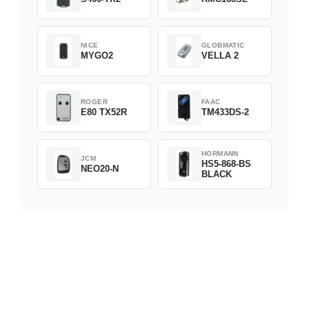
NICE
GLOBMATIC
MYGO2
VELLA 2
ROGER
FAAC
E80 TX52R
TM433DS-2
HORMANN
JCM
HS5-868-BS
NEO20-N
BLACK