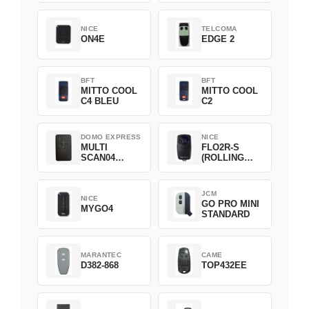
NICE
TELCOMA
ON4E
EDGE 2
BFT
BFT
MITTO COOL
MITTO COOL
C4 BLEU
C2
DOMO EXPRESS
NICE
MULTI
FLO2R-S
SCAN04
(ROLLING
Green
CODE)
JCM
NICE
GO PRO MINI
MYGO4
STANDARD
MARANTEC
CAME
D382-868
TOP432EE