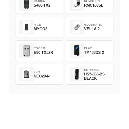
CARDIN
REMOCON
S466-TX2
RMC168SL
NICE
GLOBMATIC
MYGO2
VELLA 2
ROGER
FAAC
E80 TX52R
TM433DS-2
HORMANN
JCM
HS5-868-BS
NEO20-N
BLACK