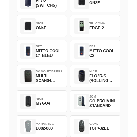
FLO2
ON2E
(SWITCHS)
NICE
TELCOMA
ON4E
EDGE 2
BFT
BFT
MITTO COOL
MITTO COOL
C4 BLEU
C2
DOMO EXPRESS
NICE
MULTI
FLO2R-S
SCAN04
(ROLLING
Green
CODE)
JCM
NICE
GO PRO MINI
MYGO4
STANDARD
MARANTEC
CAME
D382-868
TOP432EE