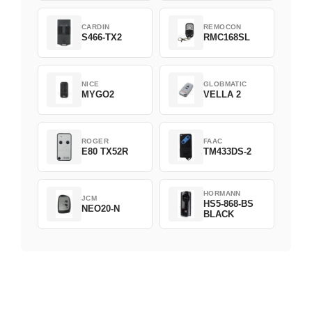
CARDIN
REMOCON
S466-TX2
RMC168SL
NICE
GLOBMATIC
MYGO2
VELLA 2
ROGER
FAAC
E80 TX52R
TM433DS-2
HORMANN
JCM
HS5-868-BS
NEO20-N
BLACK