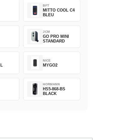
BFT
MITTO COOL C4
BLEU
JCM
GO PRO MINI
STANDARD
NICE
SL
MYGO2
HORMANN
HS5-868-BS
BLACK