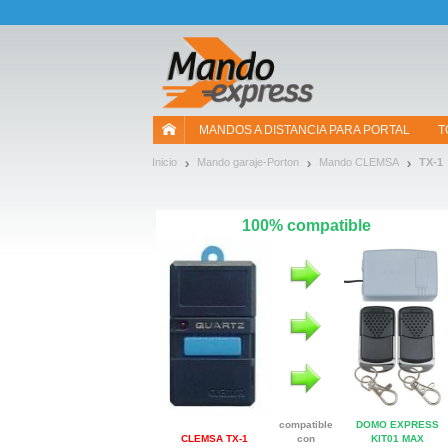
¡Permítenos presentarte nuestras cookies!
MANDOS A DISTANCIA PARA PORTAL
T
Inicio
Mando garaje-Porton
Mando CLEMSA
TX-1
100% compatible
compatible
DOMO EXPRESS
CLEMSA TX-1
con
KIT01 MAX