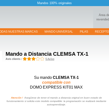
Mandos 100% originales
Area d
revended
ODAS NUESTRAS MARCAS
MANDO UNIVERSAL
PILAS
RECEPT
Mando a Distancia
CLEMSA TX-1
Avis clients :
5 Avíso
Su mando
CLEMSA TX-1
compatible con
DOMO EXPRESS KIT01 MAX
Atención !
Asegúrese de tener el mando a distancia original en buen estado de
funcionamiento si solicita este modelo compatible: la programación se realizará mediante
autoaprendizaje.