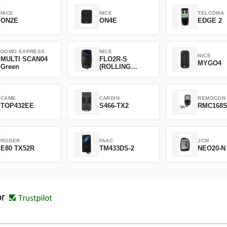
NICE
NICE
TELCOMA
ON2E
ON4E
EDGE 2
DOMO EXPRESS
NICE
NICE
MULTI SCAN04
FLO2R-S
MYGO4
Green
(ROLLING
CODE)
CAME
CARDIN
REMOCON
TOP432EE
S466-TX2
RMC168
ROGER
FAAC
JCM
E80 TX52R
TM433DS-2
NEO20-N
or