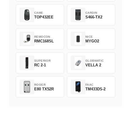
CAME
CARDIN
TOP432EE
S466-TX2
REMOCON
NICE
RMC168SL
MYGO2
SUPERIOR
GLOBMATIC
RC 2-1
VELLA 2
ROGER
FAAC
E80 TX52R
TM433DS-2