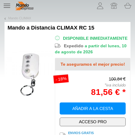
¡Permítenos presentarte nuestras cookies!
TE
navigation
Mando CLIMAX
Mando a Distancia
CLIMAX RC 15
DISPONIBLE INMEDIATAMENTE
Expedido
a partir del lunes, 10
de agosto de 2026
Te aseguramos el mejor precio!
- 18%
100,84 €
*iva incluido
81,56 € *
AÑADIR A LA CESTA
ACCESO PRO
ENVIOS GRATIS