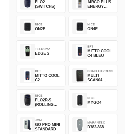
FLO2
AIRCO PLUS
(SWITCHS)
ENERGY
SAVING
NICE
NICE
ON2E
ON4E
BFT
TELCOMA
MITTO COOL
EDGE 2
C4 BLEU
BFT
DOMO EXPRESS
MITTO COOL
MULTI
C2
SCAN04
Green
NICE
NICE
FLO2R-S
MYGO4
(ROLLING
CODE)
JCM
MARANTEC
GO PRO MINI
D382-868
STANDARD