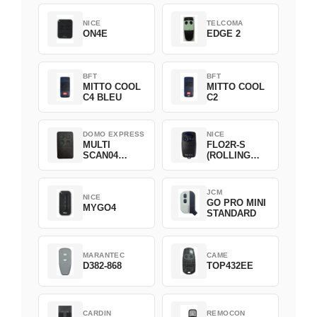
NICE
TELCOMA
ON4E
EDGE 2
BFT
BFT
MITTO COOL
MITTO COOL
C4 BLEU
C2
DOMO EXPRESS
NICE
MULTI
FLO2R-S
SCAN04
(ROLLING
Green
CODE)
JCM
NICE
GO PRO MINI
MYGO4
STANDARD
MARANTEC
CAME
D382-868
TOP432EE
CARDIN
REMOCON