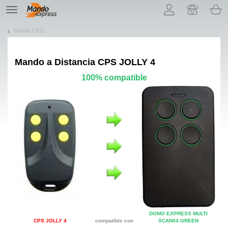
¡Permítenos presentarte nuestras cookies!
TE
navigation
Mando CPS
Mando a Distancia
CPS JOLLY 4
100% compatible
DOMO EXPRESS MULTI
CPS JOLLY 4
compatible con
SCAN04 GREEN