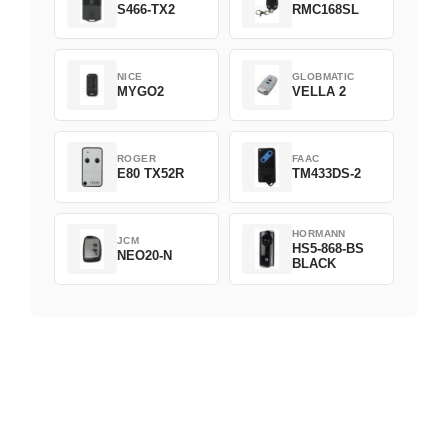
S466-TX2
RMC168SL
NICE
GLOBMATIC
MYGO2
VELLA 2
ROGER
FAAC
E80 TX52R
TM433DS-2
HORMANN
JCM
HS5-868-BS
NEO20-N
BLACK