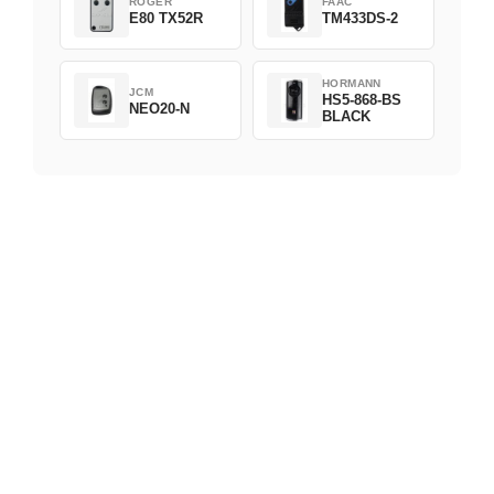
ROGER
FAAC
E80 TX52R
TM433DS-2
HORMANN
JCM
HS5-868-BS
NEO20-N
BLACK