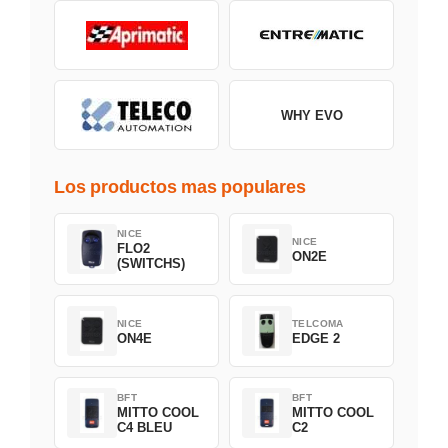
WHY EVO
Los productos mas populares
NICE
NICE
FLO2
ON2E
(SWITCHS)
NICE
TELCOMA
ON4E
EDGE 2
BFT
BFT
MITTO COOL
MITTO COOL
C4 BLEU
C2