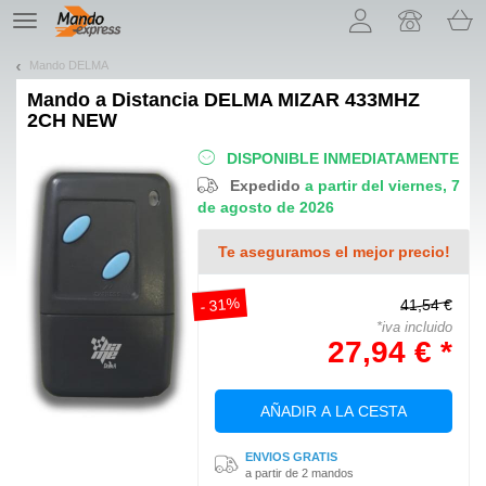
¡Permítenos presentarte nuestras cookies!
TE
navigation
Mando DELMA
Mando a Distancia
DELMA MIZAR 433MHZ
2CH NEW
DISPONIBLE INMEDIATAMENTE
Expedido
a partir del viernes, 7
de agosto de 2026
Te aseguramos el mejor precio!
- 31%
41,54 €
*iva incluido
27,94 € *
AÑADIR A LA CESTA
ENVIOS GRATIS
a partir de 2 mandos