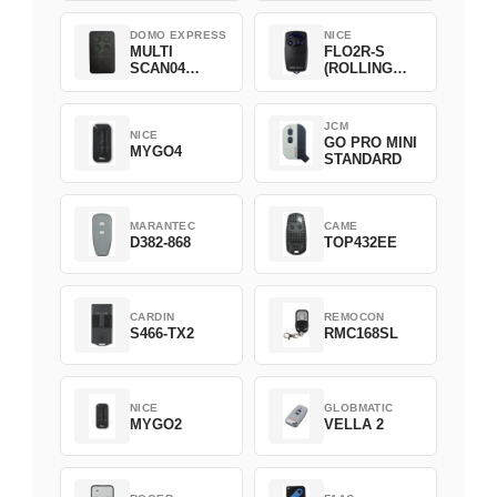
DOMO EXPRESS
NICE
MULTI
FLO2R-S
SCAN04
(ROLLING
Green
CODE)
JCM
NICE
GO PRO MINI
MYGO4
STANDARD
MARANTEC
CAME
D382-868
TOP432EE
CARDIN
REMOCON
S466-TX2
RMC168SL
NICE
GLOBMATIC
MYGO2
VELLA 2