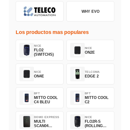
WHY EVO
Los productos mas populares
NICE
NICE
FLO2
ON2E
(SWITCHS)
NICE
TELCOMA
ON4E
EDGE 2
BFT
BFT
MITTO COOL
MITTO COOL
C4 BLEU
C2
DOMO EXPRESS
NICE
MULTI
FLO2R-S
SCAN04
(ROLLING