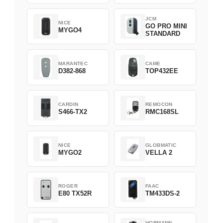
Green
CODE)
JCM
NICE
GO PRO MINI
MYGO4
STANDARD
MARANTEC
CAME
D382-868
TOP432EE
CARDIN
REMOCON
S466-TX2
RMC168SL
NICE
GLOBMATIC
MYGO2
VELLA 2
ROGER
FAAC
E80 TX52R
TM433DS-2
HORMANN