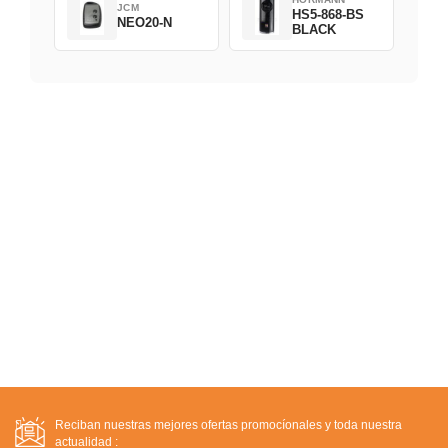
JCM
HS5-868-BS
NEO20-N
BLACK
Reciban nuestras mejores ofertas promocíonales y toda nuestra
actualidad :