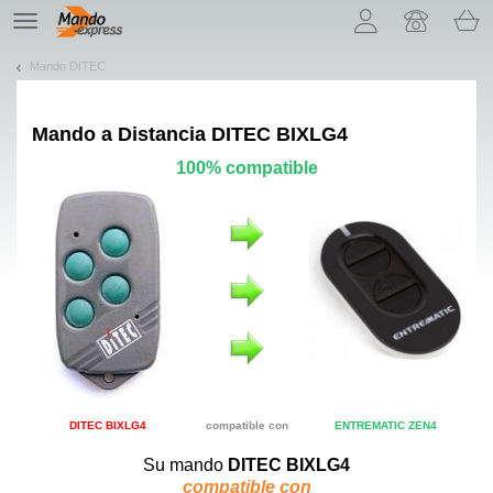
¡Permítenos presentarte nuestras cookies!
TE
navigation
Mando DITEC
Mando a Distancia
DITEC BIXLG4
100% compatible
DITEC BIXLG4
compatible con
ENTREMATIC ZEN4
Su mando
DITEC BIXLG4
compatible con