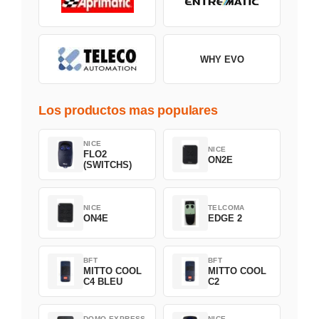
WHY EVO
Los productos mas populares
NICE
NICE
FLO2
ON2E
(SWITCHS)
NICE
TELCOMA
ON4E
EDGE 2
BFT
BFT
MITTO COOL
MITTO COOL
C4 BLEU
C2
DOMO EXPRESS
NICE