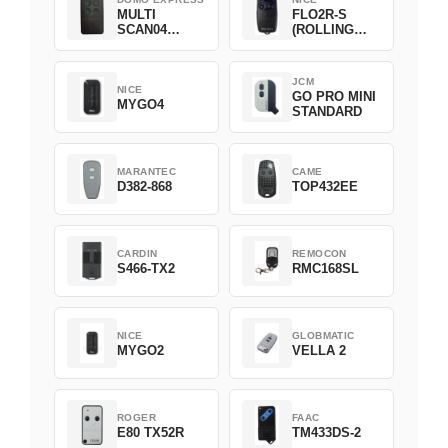
MULTI
FLO2R-S
SCAN04
(ROLLING
Green
CODE)
JCM
NICE
GO PRO MINI
MYGO4
STANDARD
MARANTEC
CAME
D382-868
TOP432EE
CARDIN
REMOCON
S466-TX2
RMC168SL
NICE
GLOBMATIC
MYGO2
VELLA 2
ROGER
FAAC
E80 TX52R
TM433DS-2