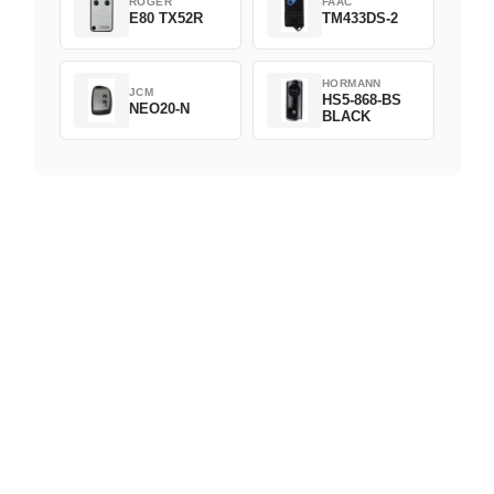
ROGER
FAAC
E80 TX52R
TM433DS-2
HORMANN
JCM
HS5-868-BS
NEO20-N
BLACK