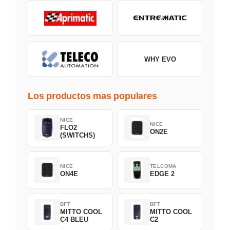
WHY EVO
Los productos mas populares
NICE
NICE
FLO2
ON2E
(SWITCHS)
NICE
TELCOMA
ON4E
EDGE 2
BFT
BFT
MITTO COOL
MITTO COOL
C4 BLEU
C2