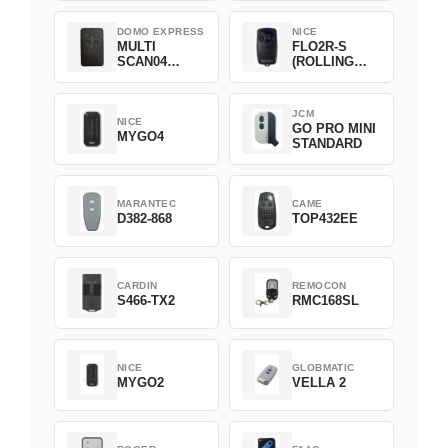
DOMO EXPRESS
NICE
MULTI
FLO2R-S
SCAN04
(ROLLING
Green
CODE)
JCM
NICE
GO PRO MINI
MYGO4
STANDARD
MARANTEC
CAME
D382-868
TOP432EE
CARDIN
REMOCON
S466-TX2
RMC168SL
NICE
GLOBMATIC
MYGO2
VELLA 2