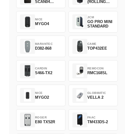
SCAN04
(ROLLING
Green
CODE)
JCM
NICE
GO PRO MINI
MYGO4
STANDARD
MARANTEC
CAME
D382-868
TOP432EE
CARDIN
REMOCON
S466-TX2
RMC168SL
NICE
GLOBMATIC
MYGO2
VELLA 2
ROGER
FAAC
E80 TX52R
TM433DS-2