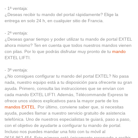
- 1ª ventaja:
¿Deseas recibir tu mando del portal rápidamente? Elige la
entrega en solo 24 h, en cualquier sitio de Francia.
- 2ª ventaja:
¿Deseas ganar tiempo y poder utilizar tu mando de portal EXTEL
ahora mismo? Ten en cuenta que todos nuestros mandos vienen
con pilas. Por lo que podrás disfrutar muy pronto de tu
mando
EXTEL LIFTI.
- 3ª ventaja:
¿No consigues configurar tu mando del portal EXTEL? No pasa
nada, nuestro equipo está a tu disposición para ofrecerte su gran
ayuda. Primero, consulta las instrucciones que se envían con
cada mando EXTEL LIFTI. Además, Télécommande Express te
ofrece unos vídeos explicativos para la mayor parte de los
mandos EXTEL
. Por último, conviene saber que, si necesitas
ayuda, puedes llamar a nuestro servicio gratuito de asistencia
telefónica. Uno de nuestros especialistas te guiará, paso a paso,
con el objetivo de ayudarte a configurar tu mando de portal.
Incluso nos puedes mandar una foto con tu móvil al
0616.962.454. Este número está únicamente reservado a recibir