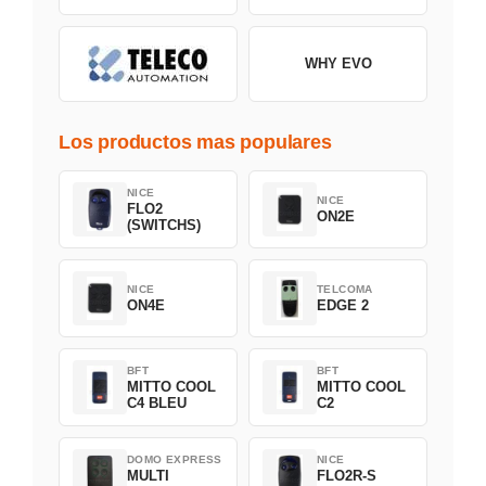
WHY EVO
Los productos mas populares
NICE
NICE
FLO2
ON2E
(SWITCHS)
NICE
TELCOMA
ON4E
EDGE 2
BFT
BFT
MITTO COOL
MITTO COOL
C4 BLEU
C2
DOMO EXPRESS
NICE
MULTI
FLO2R-S