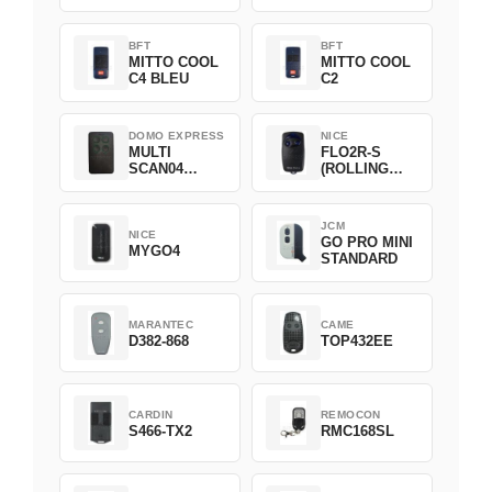
BFT
BFT
MITTO COOL
MITTO COOL
C4 BLEU
C2
DOMO EXPRESS
NICE
MULTI
FLO2R-S
SCAN04
(ROLLING
Green
CODE)
JCM
NICE
GO PRO MINI
MYGO4
STANDARD
MARANTEC
CAME
D382-868
TOP432EE
CARDIN
REMOCON
S466-TX2
RMC168SL