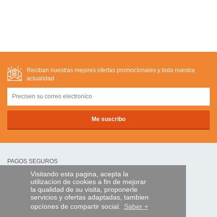
Reciban nuestras mejores ofertas promocíonales y toda nuestra
actualidad :
PAGOS SEGUROS
Visitando esta pagina, acepta la
utilizacíon de cookies a fin de mejorar
transferencia bancaria
la qualidad de su visita, proponerle
servicios y ofertas adaptadas, tambien
opcíones de compartir social.
Saber +
AYUDA Y SERVICIOS