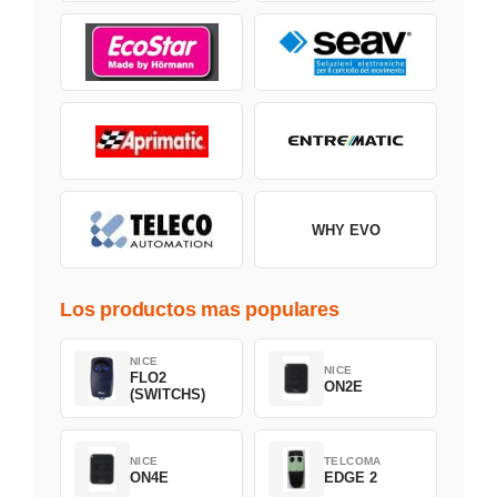
WHY EVO
Los productos mas populares
NICE
NICE
FLO2
ON2E
(SWITCHS)
NICE
TELCOMA
ON4E
EDGE 2