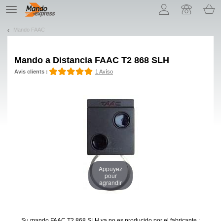
¡Permítenos presentarte nuestras cookies!
TE
navigation
Mando FAAC
Mando a Distancia
FAAC T2 868 SLH
Avis clients :
1 Avíso
Appuyez
pour
agrandir
Su mando FAAC T2 868 SLH
ya no es producido por el fabricante :