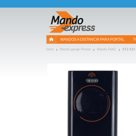
¡Permítenos presentarte nuestras cookies!
MANDOS A DISTANCIA PARA PORTAL
T
Inicio
Mando garaje-Porton
Mando FAAC
XT2 433