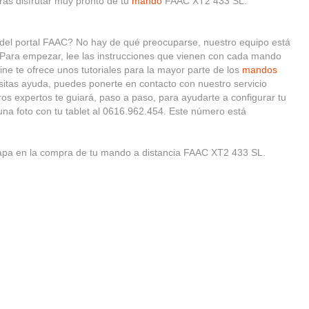
ás disfrutar muy pronto de tu
mando
FAAC XT2 433 SL.
o del portal FAAC? No hay de qué preocuparse, nuestro equipo está
. Para empezar, lee las instrucciones que vienen con cada mando
e te ofrece unos tutoriales para la mayor parte de los
mandos
esitas ayuda, puedes ponerte en contacto con nuestro servicio
ros expertos te guiará, paso a paso, para ayudarte a configurar tu
na foto con tu tablet al 0616.962.454. Este número está
tapa en la compra de tu mando a distancia FAAC XT2 433 SL.