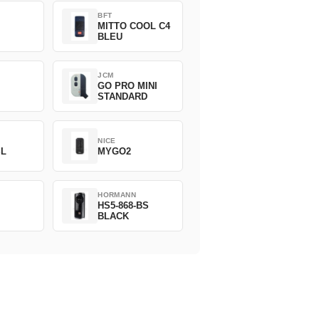
BFT
MITTO COOL C4
BLEU
JCM
GO PRO MINI
STANDARD
NICE
SL
MYGO2
HORMANN
HS5-868-BS
BLACK