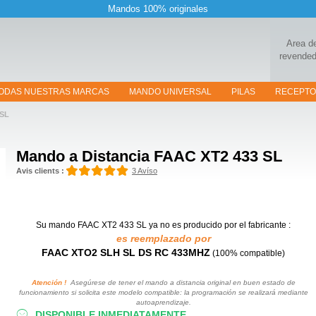
Mandos 100% originales
Area d
revended
ODAS NUESTRAS MARCAS
MANDO UNIVERSAL
PILAS
RECEPT
 SL
Mando a Distancia
FAAC XT2 433 SL
Avis clients :
3 Avíso
Su mando FAAC XT2 433 SL
ya no es producido por el fabricante :
es reemplazado por
FAAC XTO2 SLH SL DS RC 433MHZ
(100% compatible)
Atención !
Asegúrese de tener el mando a distancia original en buen estado de
funcionamiento si solicita este modelo compatible: la programación se realizará mediante
autoaprendizaje.
DISPONIBLE INMEDIATAMENTE