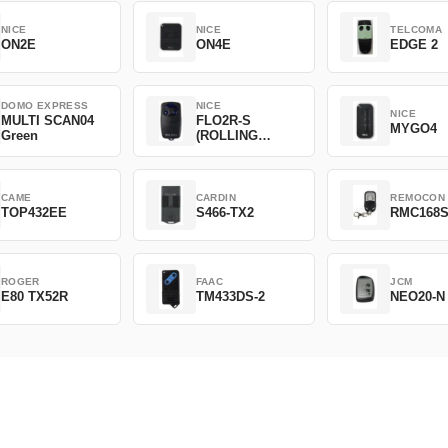
NICE
NICE
TELCOMA
ON2E
ON4E
EDGE 2
DOMO EXPRESS
NICE
NICE
MULTI SCAN04
FLO2R-S
MYGO4
Green
(ROLLING
CODE)
CAME
CARDIN
REMOCON
TOP432EE
S466-TX2
RMC168
ROGER
FAAC
JCM
E80 TX52R
TM433DS-2
NEO20-N