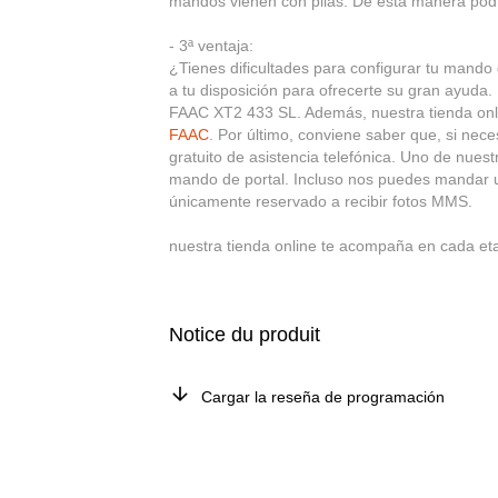
mandos vienen con pilas. De esta manera podr
- 3ª ventaja:
¿Tienes dificultades para configurar tu mand
a tu disposición para ofrecerte su gran ayuda
FAAC XT2 433 SL. Además, nuestra tienda onlin
FAAC
. Por último, conviene saber que, si nec
gratuito de asistencia telefónica. Uno de nuest
mando de portal. Incluso nos puedes mandar u
únicamente reservado a recibir fotos MMS.
nuestra tienda online te acompaña en cada e
Notice du produit
Cargar la reseña de programación