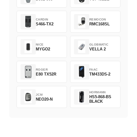
CARDIN
REMOCON
S466-TX2
RMC168SL
NICE
GLOBMATIC
MYGO2
VELLA 2
ROGER
FAAC
E80 TX52R
TM433DS-2
HORMANN
JCM
HS5-868-BS
NEO20-N
BLACK