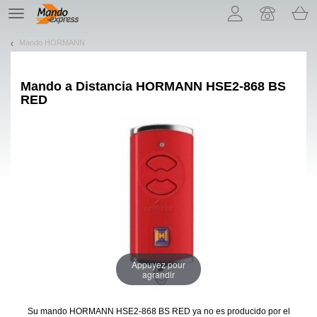
¡Permítenos presentarte nuestras cookies!
TE
navigation
Mando HORMANN
Mando a Distancia
HORMANN HSE2-868 BS
RED
Appuyez pour
agrandir
Su mando HORMANN HSE2-868 BS RED
ya no es producido por el