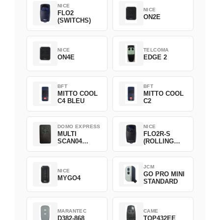
NICE
NICE
FLO2
ON2E
(SWITCHS)
NICE
TELCOMA
ON4E
EDGE 2
BFT
BFT
MITTO COOL
MITTO COOL
C4 BLEU
C2
DOMO EXPRESS
NICE
MULTI
FLO2R-S
SCAN04
(ROLLING
Green
CODE)
JCM
NICE
GO PRO MINI
MYGO4
STANDARD
MARANTEC
CAME
D382-868
TOP432EE