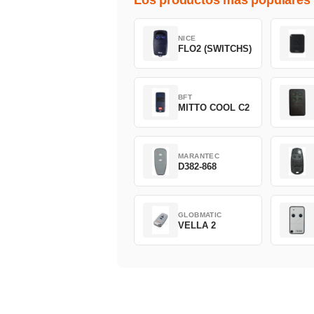
Los productos mas populares
NICE
FLO2 (SWITCHS)
BFT
MITTO COOL C2
MARANTEC
D382-868
GLOBMATIC
VELLA 2