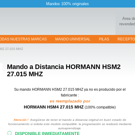
Mandos 100% originales
Area d
revended
ODAS NUESTRAS MARCAS
MANDO UNIVERSAL
PILAS
RECEPT
M2 27.015 MHZ
Mando a Distancia
HORMANN HSM2
27.015 MHZ
Su mando HORMANN HSM2 27.015 MHZ
ya no es producido por el
fabricante :
es reemplazado por
HORMANN HSM4 27.015 MHZ
(100% compatible)
Atención !
Asegúrese de tener el mando a distancia original en buen estado de
funcionamiento si solicita este modelo compatible: la programación se realizará mediante
autoaprendizaje.
DISPONIBLE INMEDIATAMENTE