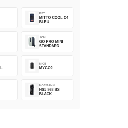
BFT
MITTO COOL C4
BLEU
JCM
GO PRO MINI
STANDARD
NICE
SL
MYGO2
HORMANN
HS5-868-BS
BLACK