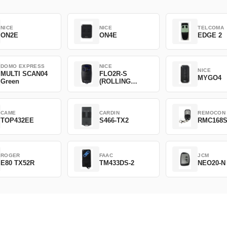
NICE
NICE
TELCOMA
ON2E
ON4E
EDGE 2
DOMO EXPRESS
NICE
NICE
MULTI SCAN04
FLO2R-S
MYGO4
Green
(ROLLING
CODE)
CAME
CARDIN
REMOCON
TOP432EE
S466-TX2
RMC168
ROGER
FAAC
JCM
E80 TX52R
TM433DS-2
NEO20-N