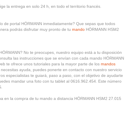
ge la entrega en solo 24 h, en todo el territorio francés.
ando de portal HÖRMANN inmediatamente? Que sepas que todos
nera podrás disfrutar muy pronto de tu
mando
HÖRMANN HSM2
 HÖRMANN? No te preocupes, nuestro equipo está a tu disposición
, consulta las instrucciones que se envían con cada mando HÖRMANN
 te ofrece unos tutoriales para la mayor parte de los
mandos
si necesitas ayuda, puedes ponerte en contacto con nuestro servicio
ros especialistas te guiará, paso a paso, con el objetivo de ayudarte
puedes mandar una foto con tu tablet al 0616.962.454. Este número
S.
apa en la compra de tu mando a distancia HÖRMANN HSM2 27.015