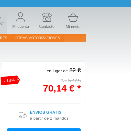
e
or
Mi cuenta
Contacto
Mi cesta
ORES
OTRAS MOTORIZACIONES
82 €
en lugar de
- 13%
*iva incluido
70,14 € *
ENVIOS GRATIS
a partir de 2 mandos