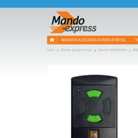
¡Permítenos presentarte nuestras cookies!
MANDOS A DISTANCIA PARA PORTAL
T
Inicio
Mando garaje-Porton
Mando HORMANN
HS