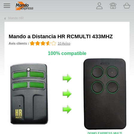
¡Permítenos presentarte nuestras cookies!
TE
navigation
Mando HR
Mando a Distancia
HR RCMULTI 433MHZ
Avis clients :
10 Avíso
100% compatible
DOMO EXPRESS MULTI