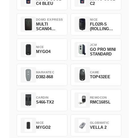
C4 BLEU
C2
DOMO EXPRESS
NICE
MULTI
FLO2R-S
SCAN04
(ROLLING
Green
CODE)
JCM
NICE
GO PRO MINI
MYGO4
STANDARD
MARANTEC
CAME
D382-868
TOP432EE
CARDIN
REMOCON
S466-TX2
RMC168SL
NICE
GLOBMATIC
MYGO2
VELLA 2