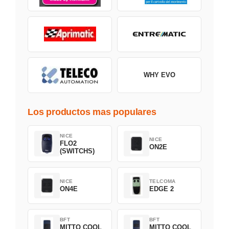
WHY EVO
Los productos mas populares
NICE
NICE
FLO2
ON2E
(SWITCHS)
NICE
TELCOMA
ON4E
EDGE 2
BFT
BFT
MITTO COOL
MITTO COOL