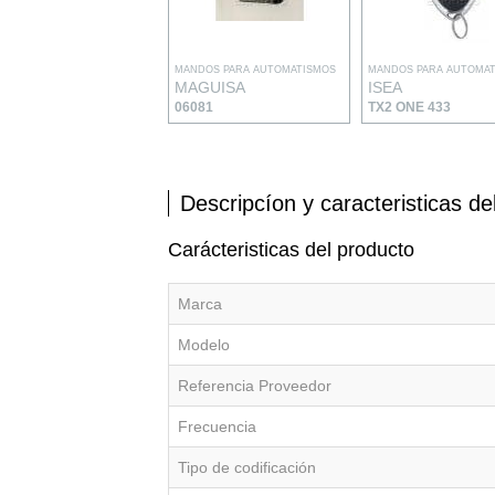
MANDOS PARA AUTOMATISMOS
MANDOS PARA AUTOMA
MAGUISA
ISEA
06081
TX2 ONE 433
Descripcíon y caracteristicas de
Carácteristicas del producto
Marca
Modelo
Referencia Proveedor
Frecuencia
Tipo de codificación