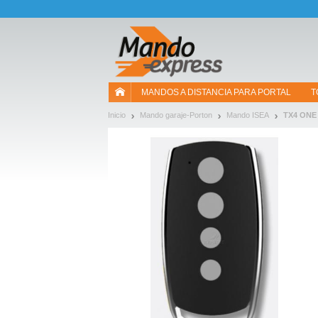
¡Permítenos presentarte nuestras cookies!
MANDOS A DISTANCIA PARA PORTAL
T
Inicio
Mando garaje-Porton
Mando ISEA
TX4 ONE