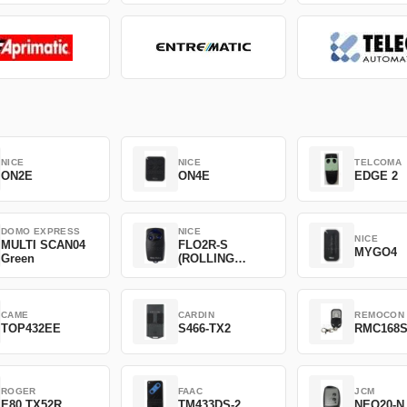
NICE
NICE
TELCOMA
ON2E
ON4E
EDGE 2
DOMO EXPRESS
NICE
NICE
MULTI SCAN04
FLO2R-S
MYGO4
Green
(ROLLING
CODE)
CAME
CARDIN
REMOCON
TOP432EE
S466-TX2
RMC168
ROGER
FAAC
JCM
E80 TX52R
TM433DS-2
NEO20-N