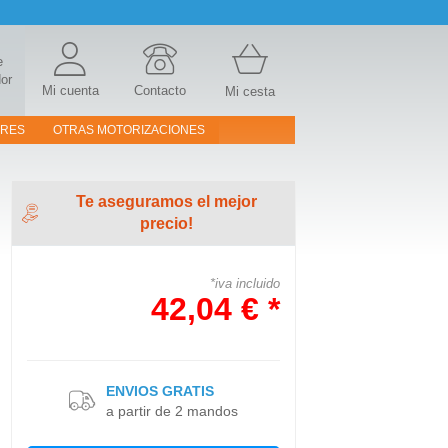
e
or
Mi cuenta
Contacto
Mi cesta
ORES
OTRAS MOTORIZACIONES
Te aseguramos el mejor
precio!
*iva incluido
42,04 € *
ENVIOS GRATIS
a partir de 2 mandos