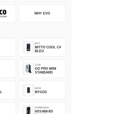
WHY EVO
BFT
MITTO COOL C4
BLEU
JCM
GO PRO MINI
STANDARD
NICE
SL
MYGO2
HORMANN
HS5-868-BS