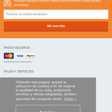
Reciban nuestras mejores ofertas promocíonales y toda nuestra
actualidad :
PAGOS SEGUROS
transferencia bancaria
AYUDA Y SERVICIOS
Localice su envío
Visitando esta pagina, acepta la
utilizacíon de cookies a fin de mejorar
MANDO EXPRESS
la qualidad de su visita, proponerle
servicios y ofertas adaptadas, tambien
¿Quiénes somos?
opcíones de compartir social.
Saber +
Información legal
CGV
Datos personales
Acceso profesionales