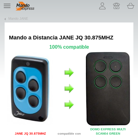
¡Permítenos presentarte nuestras cookies!
TE
navigation
Mando JANE
Mando a Distancia
JANE JQ 30.875MHZ
100% compatible
DOMO EXPRESS MULTI
JANE JQ 30.875MHZ
compatible con
SCAN04 GREEN