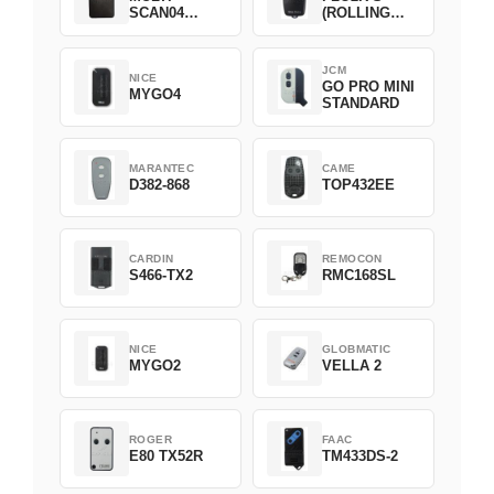
SCAN04
(ROLLING
Green
CODE)
JCM
NICE
GO PRO MINI
MYGO4
STANDARD
MARANTEC
CAME
D382-868
TOP432EE
CARDIN
REMOCON
S466-TX2
RMC168SL
NICE
GLOBMATIC
MYGO2
VELLA 2
ROGER
FAAC
E80 TX52R
TM433DS-2