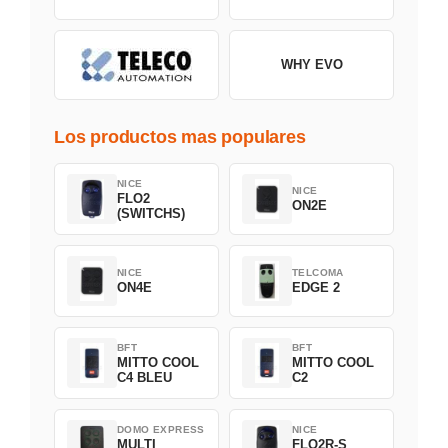
WHY EVO
Los productos mas populares
NICE
NICE
FLO2
ON2E
(SWITCHS)
NICE
TELCOMA
ON4E
EDGE 2
BFT
BFT
MITTO COOL
MITTO COOL
C4 BLEU
C2
DOMO EXPRESS
NICE
MULTI
FLO2R-S