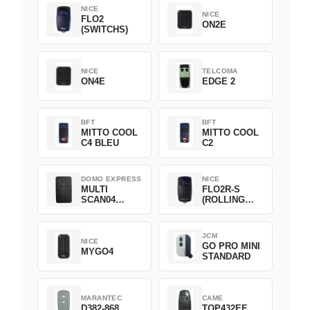
NICE
NICE
FLO2
ON2E
(SWITCHS)
NICE
TELCOMA
ON4E
EDGE 2
BFT
BFT
MITTO COOL
MITTO COOL
C4 BLEU
C2
DOMO EXPRESS
NICE
MULTI
FLO2R-S
SCAN04
(ROLLING
Green
CODE)
JCM
NICE
GO PRO MINI
MYGO4
STANDARD
MARANTEC
CAME
D382-868
TOP432EE