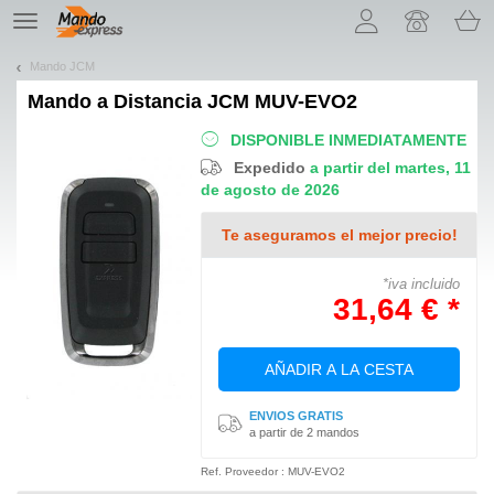
¡Permítenos presentarte nuestras cookies!
TE
navigation
Mando JCM
Mando a Distancia
JCM MUV-EVO2
DISPONIBLE INMEDIATAMENTE
Expedido
a partir del martes, 11
de agosto de 2026
Te aseguramos el mejor precio!
*iva incluido
31,64 € *
AÑADIR A LA CESTA
ENVIOS GRATIS
a partir de 2 mandos
Ref. Proveedor : MUV-EVO2