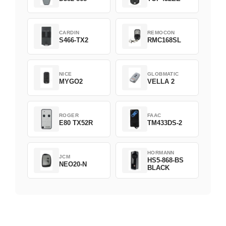
CARDIN
REMOCON
S466-TX2
RMC168SL
NICE
GLOBMATIC
MYGO2
VELLA 2
ROGER
FAAC
E80 TX52R
TM433DS-2
HORMANN
JCM
HS5-868-BS
NEO20-N
BLACK