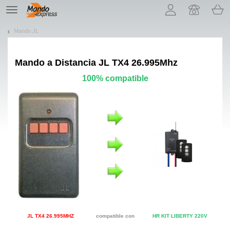
¡Permítenos presentarte nuestras cookies!
TE
navigation
Mando JL
Mando a Distancia
JL TX4 26.995Mhz
100% compatible
JL TX4 26.995MHZ
compatible con
HR KIT LIBERTY 220V