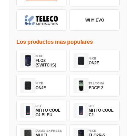
WHY EVO
Los productos mas populares
NICE
NICE
FLO2
ON2E
(SWITCHS)
NICE
TELCOMA
ON4E
EDGE 2
BFT
BFT
MITTO COOL
MITTO COOL
C4 BLEU
C2
DOMO EXPRESS
NICE
MULTI
FLO2R-S