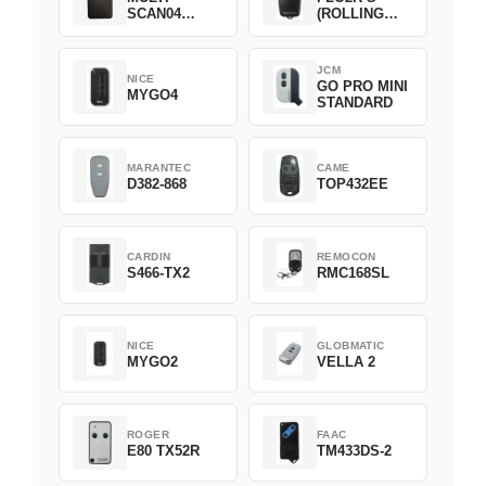
SCAN04
(ROLLING
Green
CODE)
JCM
NICE
GO PRO MINI
MYGO4
STANDARD
MARANTEC
CAME
D382-868
TOP432EE
CARDIN
REMOCON
S466-TX2
RMC168SL
NICE
GLOBMATIC
MYGO2
VELLA 2
ROGER
FAAC
E80 TX52R
TM433DS-2