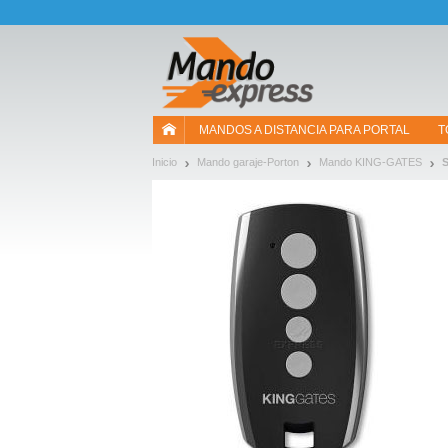
¡Permítenos presentarte nuestras cookies!
MANDOS A DISTANCIA PARA PORTAL
T
Inicio
Mando garaje-Porton
Mando KING-GATES