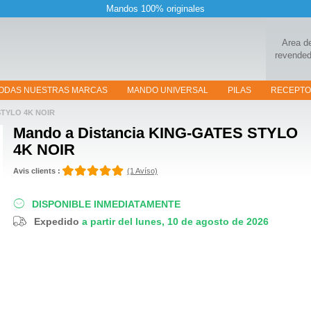
Mandos 100% originales
Area d
revended
ODAS NUESTRAS MARCAS
MANDO UNIVERSAL
PILAS
RECEPT
STYLO 4K NOIR
Mando a Distancia
KING-GATES STYLO
4K NOIR
Avis clients :
(1 Avíso)
DISPONIBLE INMEDIATAMENTE
Expedido
a partir del lunes, 10 de agosto de 2026