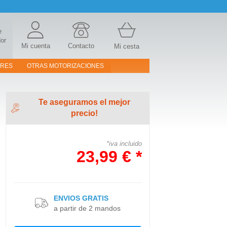
e
or
Mi cuenta
Contacto
Mi cesta
ORES
OTRAS MOTORIZACIONES
Te aseguramos el mejor
precio!
*iva incluido
23,99 € *
ENVIOS GRATIS
a partir de 2 mandos