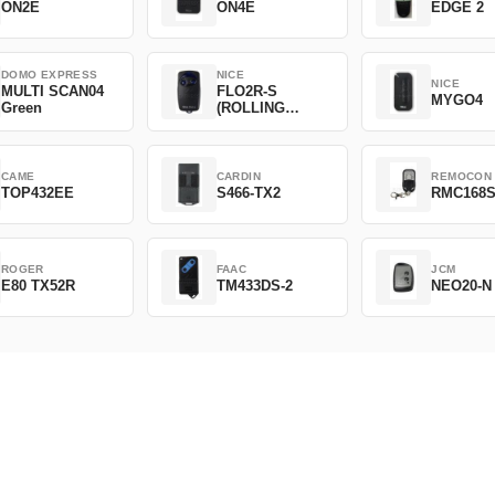
ON2E
ON4E
EDGE 2
DOMO EXPRESS
NICE
NICE
MULTI SCAN04
FLO2R-S
MYGO4
Green
(ROLLING
CODE)
CAME
CARDIN
REMOCON
TOP432EE
S466-TX2
RMC168
ROGER
FAAC
JCM
E80 TX52R
TM433DS-2
NEO20-N