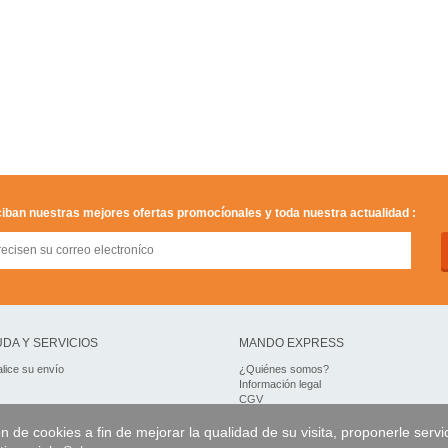
iban nuestras mejores ofertas promocíonales y toda nuestra actualidad :
DA Y SERVICIOS
MANDO EXPRESS
lice su envío
¿Quiénes somos?
Información legal
CGV
Datos personales
Acceso profesionales
on de cookies a fin de mejorar la qualidad de su visita, proponerle servi