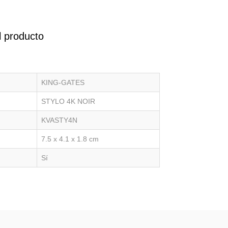
l producto
KING-GATES
STYLO 4K NOIR
KVASTY4N
7.5 x 4.1 x 1.8 cm
Sí