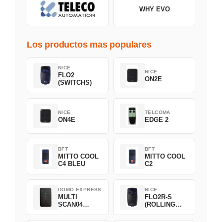
WHY EVO
Los productos mas populares
NICE
NICE
FLO2
ON2E
(SWITCHS)
NICE
TELCOMA
ON4E
EDGE 2
BFT
BFT
MITTO COOL
MITTO COOL
C4 BLEU
C2
DOMO EXPRESS
NICE
MULTI
FLO2R-S
SCAN04
(ROLLING
Green
CODE)