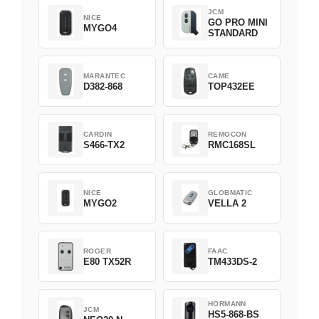
JCM
NICE
GO PRO MINI
MYGO4
STANDARD
MARANTEC
CAME
D382-868
TOP432EE
CARDIN
REMOCON
S466-TX2
RMC168SL
NICE
GLOBMATIC
MYGO2
VELLA 2
ROGER
FAAC
E80 TX52R
TM433DS-2
HORMANN
JCM
HS5-868-BS