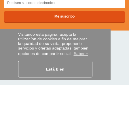
Visitando esta pagina, acepta la
utilizacíon de cookies a fin de mejorar
PAGOS SEGUROS
la qualidad de su visita, proponerle
servicios y ofertas adaptadas, tambien
opcíones de compartir social.
Saber +
transferencia bancaria
Está bien
AYUDA Y SERVICIOS
Localice su envío
MANDO EXPRESS
¿Quiénes somos?
Información legal
CGV
Datos personales
Acceso profesionales
Y EN EL MUNDO: