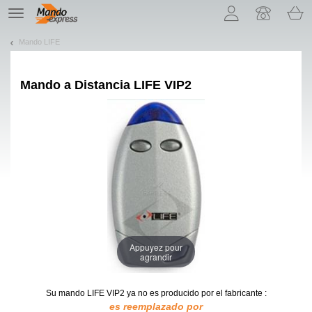
¡Permítenos presentarte nuestras cookies!
TE
navigation
Mando LIFE
Mando a Distancia
LIFE VIP2
Appuyez pour
agrandir
Su mando LIFE VIP2
ya no es producido por el fabricante :
es reemplazado por