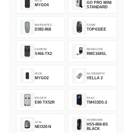
NICE
GO PRO MINI
MYGO4
STANDARD
MARANTEC
CAME
D382-868
TOP432EE
CARDIN
REMOCON
S466-TX2
RMC168SL
NICE
GLOBMATIC
MYGO2
VELLA 2
ROGER
FAAC
E80 TX52R
TM433DS-2
HORMANN
JCM
HS5-868-BS
NEO20-N
BLACK