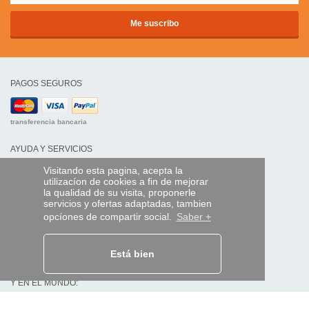
PAGOS SEGUROS
transferencia bancaria
AYUDA Y SERVICIOS
Localice su envío
Visitando esta pagina, acepta la
utilizacíon de cookies a fin de mejorar
la qualidad de su visita, proponerle
MANDO EXPRESS
servicios y ofertas adaptadas, tambien
¿Quiénes somos?
opcíones de compartir social.
Saber +
Información legal
CGV
Datos personales
Está bien
Acceso profesionales
Y EN EL MUNDO: