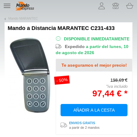
¡Permítenos presentarte nuestras cookies!
TE
navigation
Mando MARANTEC
Mando a Distancia
MARANTEC C231-433
DISPONIBLE INMEDIATAMENTE
Expedido
a partir del lunes, 10
de agosto de 2026
Te aseguramos el mejor precio!
- 50%
198,69 €
*iva incluido
97,44 € *
AÑADIR A LA CESTA
ENVIOS GRATIS
a partir de 2 mandos