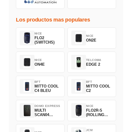
Los productos mas populares
NICE
NICE
FLO2
ON2E
(SWITCHS)
NICE
TELCOMA
ON4E
EDGE 2
BFT
BFT
MITTO COOL
MITTO COOL
C4 BLEU
C2
DOMO EXPRESS
NICE
MULTI
FLO2R-S
SCAN04
(ROLLING
Green
CODE)
JCM