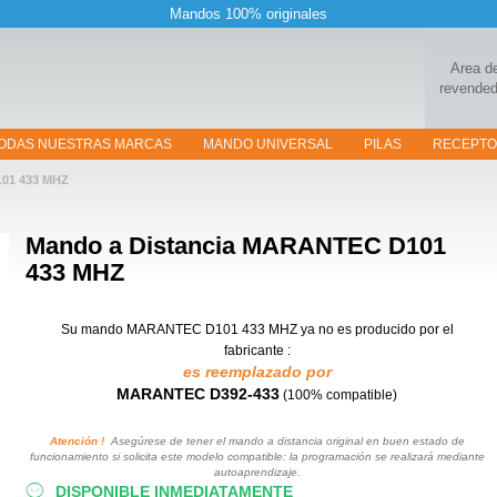
Mandos 100% originales
Area d
revended
ODAS NUESTRAS MARCAS
MANDO UNIVERSAL
PILAS
RECEPT
101 433 MHZ
Mando a Distancia
MARANTEC D101
433 MHZ
Su mando MARANTEC D101 433 MHZ
ya no es producido por el
fabricante :
es reemplazado por
MARANTEC D392-433
(100% compatible)
Atención !
Asegúrese de tener el mando a distancia original en buen estado de
funcionamiento si solicita este modelo compatible: la programación se realizará mediante
autoaprendizaje.
DISPONIBLE INMEDIATAMENTE