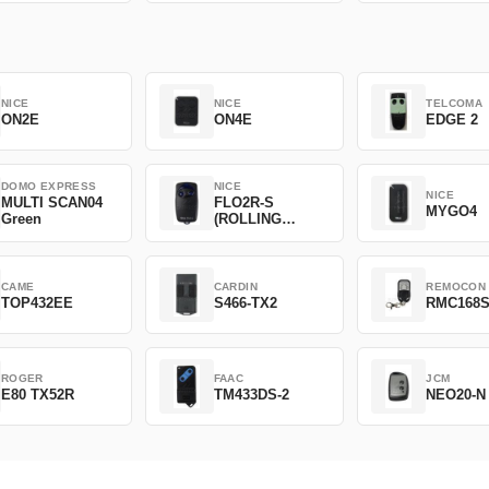
NICE
NICE
TELCOMA
ON2E
ON4E
EDGE 2
DOMO EXPRESS
NICE
NICE
MULTI SCAN04
FLO2R-S
MYGO4
Green
(ROLLING
CODE)
CAME
CARDIN
REMOCON
TOP432EE
S466-TX2
RMC168
ROGER
FAAC
JCM
E80 TX52R
TM433DS-2
NEO20-N