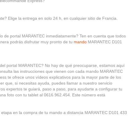
Télécommande Express?
e? Elige la entrega en solo 24 h, en cualquier sitio de Francia.
ando de portal MARANTEC inmediatamente? Ten en cuenta que todos
nera podrás disfrutar muy pronto de tu
mando
MARANTEC D101
do del portal MARANTEC? No hay de qué preocuparse, estamos aquí
 consulta las instrucciones que vienen con cada mando MARANTEC
te ofrece unos vídeos explicativos para la mayor parte de los
ber que, si necesitas ayuda, puedes llamar a nuestro servicio
ros expertos te guiará, paso a paso, para ayudarte a configurar tu
na foto con tu tablet al 0616.962.454. Este número está
.
etapa en la compra de tu mando a distancia MARANTEC D101 433