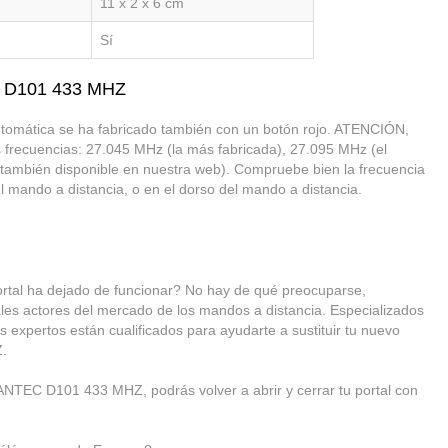
11 x 2 x 6 cm
Sí
C D101 433 MHZ
tomática se ha fabricado también con un botón rojo. ATENCIÓN,
s frecuencias: 27.045 MHz (la más fabricada), 27.095 MHz (el
ambién disponible en nuestra web). Compruebe bien la frecuencia
l mando a distancia, o en el dorso del mando a distancia.
l ha dejado de funcionar? No hay de qué preocuparse,
es actores del mercado de los mandos a distancia. Especializados
s expertos están cualificados para ayudarte a sustituir tu nuevo
.
NTEC D101 433 MHZ, podrás volver a abrir y cerrar tu portal con