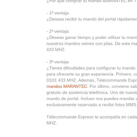
¿Por qué comprar tu mando MARANTEC en 
- 1ª ventaja:
¿Deseas recibir tu mando del portal rápidament
- 2ª ventaja:
¿Deseas ganar tiempo y poder utilizar tu m
nuestros mandos vienen con pilas. De esta ma
433 MHZ.
- 3ª ventaja:
¿Tienes dificultades para configurar tu man
para ofrecerte su gran experiencia. Primero,
D101 433 MHZ. Además, Télécommande Express 
mandos MARANTEC
. Por último, conviene sa
gratuito de asistencia telefónica. Uno de nuest
mando de portal. Incluso nos puedes mandar u
exclusivamente reservado a recibir fotos MMS
Télécommande Express te acompaña en cada 
MHZ.