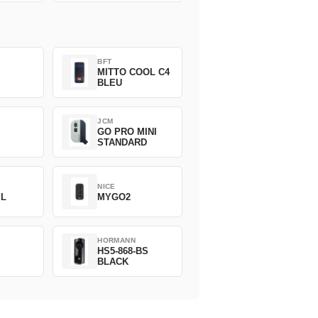
BFT
MITTO COOL C4
BLEU
JCM
GO PRO MINI
STANDARD
NICE
SL
MYGO2
HORMANN
HS5-868-BS
BLACK