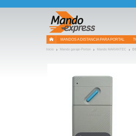
¡Permítenos presentarte nuestras cookies!
MANDOS A DISTANCIA PARA PORTAL
T
Inicio
Mando garaje-Porton
Mando MARANTEC
D