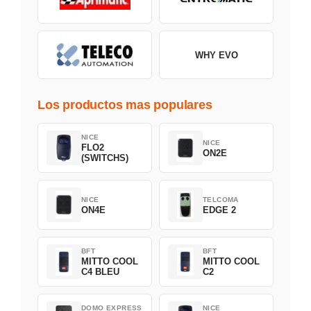
WHY EVO
Los productos mas populares
NICE
NICE
FLO2
ON2E
(SWITCHS)
NICE
TELCOMA
ON4E
EDGE 2
BFT
BFT
MITTO COOL
MITTO COOL
C4 BLEU
C2
DOMO EXPRESS
NICE