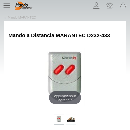
¡Permítenos presentarte nuestras cookies!
TE
navigation
Mando MARANTEC
Mando a Distancia
MARANTEC D232-433
Appuyez pour
agrandir