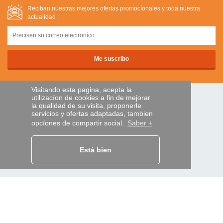
Reciban nuestras mejores ofertas promocíonales y toda nuestra
actualidad :
Visitando esta pagina, acepta la
utilizacíon de cookies a fin de mejorar
PAGOS SEGUROS
la qualidad de su visita, proponerle
servicios y ofertas adaptadas, tambien
opcíones de compartir social.
Saber +
transferencia bancaria
Está bien
AYUDA Y SERVICIOS
Localice su envío
MANDO EXPRESS
¿Quiénes somos?
Información legal
CGV
Datos personales