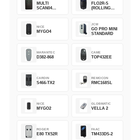
MULTI
FLO2R-S
SCAN04
(ROLLING
Green
CODE)
JCM
NICE
GO PRO MINI
MYGO4
STANDARD
MARANTEC
CAME
D382-868
TOP432EE
CARDIN
REMOCON
S466-TX2
RMC168SL
NICE
GLOBMATIC
MYGO2
VELLA 2
ROGER
FAAC
E80 TX52R
TM433DS-2